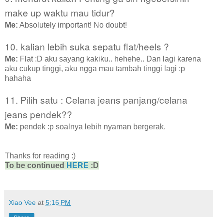
make up waktu mau tidur?
Me:
Absolutely important! No doubt!
10. kalian lebih suka sepatu flat/heels ?
Me:
Flat :D aku sayang kakiku.. hehehe.. Dan lagi karena
aku cukup tinggi, aku ngga mau tambah tinggi lagi :p
hahaha
11. Pilih satu : Celana jeans panjang/celana
jeans pendek??
Me:
pendek :p soalnya lebih nyaman bergerak.
Thanks for reading :)
To be continued
HERE
:D
Xiao Vee
at
5:16 PM