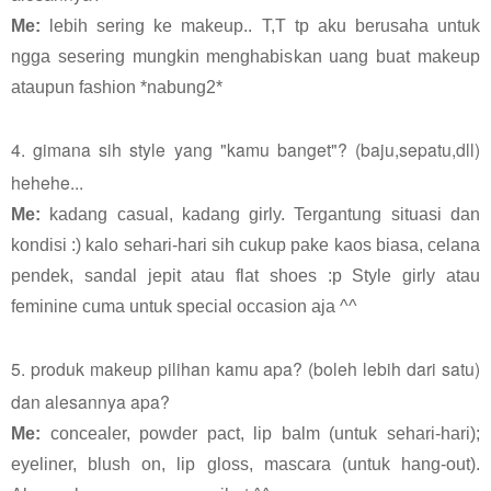
Me:
lebih sering ke makeup.. T,T tp aku berusaha untuk
ngga sesering mungkin menghabiskan uang buat makeup
ataupun fashion *nabung2*
4. gimana sih style yang "kamu banget"? (baju,sepatu,dll)
hehehe...
Me:
kadang casual, kadang girly. Tergantung situasi dan
kondisi :) kalo sehari-hari sih cukup pake kaos biasa, celana
pendek, sandal jepit atau flat shoes :p Style girly atau
feminine cuma untuk special occasion aja ^^
5. produk makeup pilihan kamu apa? (boleh lebih dari satu)
dan alesannya apa?
Me:
concealer, powder pact, lip balm (untuk sehari-hari);
eyeliner, blush on, lip gloss, mascara (untuk hang-out).