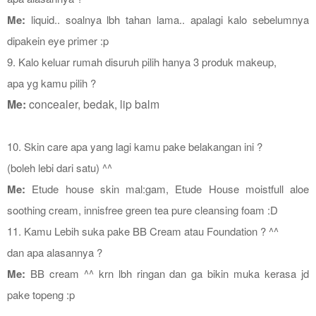
Me:
liquid.. soalnya lbh tahan lama.. apalagi kalo sebelumnya
dipakein eye primer :p
9. K
alo keluar rumah disuruh pilih hanya 3 produk makeup,
apa yg kamu pilih ?
Me:
concealer, bedak, lip balm
10. Skin care apa yang lagi kamu pake belakangan ini ?
(boleh lebi dari satu) ^^
Me:
Etude house skin mal:gam, Etude House moistfull aloe
soothing cream, innisfree green tea pure cleansing foam :D
11. Kamu Lebih suka pake BB Cream atau Foundation ? ^^
dan apa alasannya ?
Me:
BB cream ^^ krn lbh ringan dan ga bikin muka kerasa jd
pake topeng :p