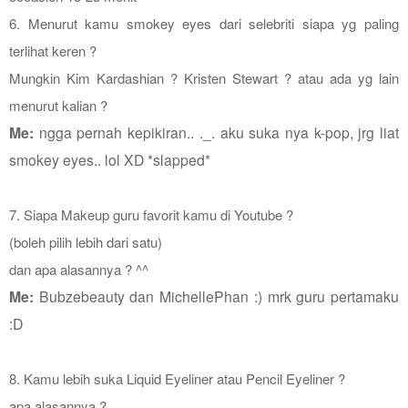
6. Menurut kamu smokey eyes dari selebriti siapa yg paling
terlihat keren ?
Mungkin Kim Kardashian ? Kristen Stewart ? atau ada yg lain
menurut kalian ?
Me:
ngga pernah kepikiran.. ._. aku suka nya k-pop, jrg liat
smokey eyes.. lol XD *slapped*
7. Siapa Makeup guru favorit kamu di Youtube ?
(boleh pilih lebih dari satu)
dan apa alasannya ? ^^
Me:
Bubzebeauty dan MichellePhan :) mrk guru pertamaku
:D
8. Kamu lebih suka Liquid Eyeliner atau Pencil Eyeliner ?
apa alasannya ?