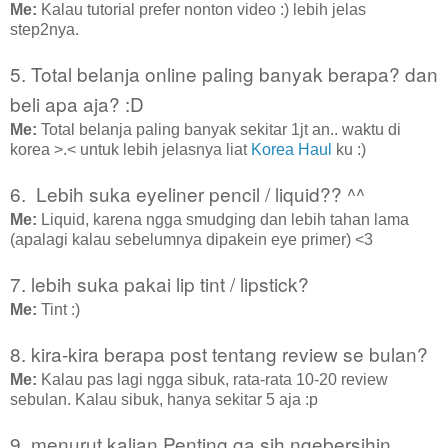
Me:
Kalau tutorial prefer nonton video :) lebih jelas
step2nya.
5. Total belanja online paling banyak berapa? dan
beli apa aja? :D
Me:
Total belanja paling banyak sekitar 1jt an.. waktu di
korea >.< untuk lebih jelasnya liat
Korea Haul
ku :)
6. Lebih suka eyeliner pencil / liquid?? ^^
Me:
Liquid, karena ngga smudging dan lebih tahan lama
(apalagi kalau sebelumnya dipakein eye primer) <3
7. lebih suka pakai lip tint / lipstick?
Me:
Tint :)
8. kira-kira berapa post tentang review se bulan?
Me:
Kalau pas lagi ngga sibuk, rata-rata 10-20 review
sebulan. Kalau sibuk, hanya sekitar 5 aja :p
9. menurut kalian Penting ga sih ngebersihin