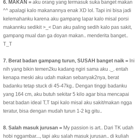
6. MAKAN =
aku orang yang termasuk suka banget makan
^^ apalagi kalo makanannya enak XD lol. Tapi ini bisa jadi
kelemahanku karena aku gampang lapar kalo misal porsi
makannku sedikit >_< Dan aku paling sedih kalo pas sakit,
gampang mual dan ga doyan makan.. menderita banget..
T_T
7. Berat badan gampang turun, SUSAH banget naik =
Ini
nih yang bikin temen2ku kadang ngiri sama aku ._. entah
kenapa meski aku udah makan sebanyak2nya, berat
badanku tetap stuck di 45-47kg.. Dengan tinggi badanku
yang 164 cm, aku butuh sekitar 5 kilo agar bisa mencapai
berat badan ideal T,T tapi kalo misal aku sakit/makan ngga
teratur, bisa dengan mudah turun 1-2 kg gitu..
8. Salah masuk jurusan =
My passion is art.. Dari TK udah
hobi nggambar..., tapi aku salah masuk jurusan.. di kuliah