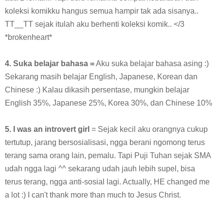
koleksi komikku hangus semua hampir tak ada sisanya..
TT__TT sejak itulah aku berhenti koleksi komik.. </3
*brokenheart*
4. Suka belajar bahasa =
Aku suka belajar bahasa asing :)
Sekarang masih belajar English, Japanese, Korean dan
Chinese :) Kalau dikasih persentase, mungkin belajar
English 35%, Japanese 25%, Korea 30%, dan Chinese 10%
5. I was an introvert girl
= Sejak kecil aku orangnya cukup
tertutup, jarang bersosialisasi, ngga berani ngomong terus
terang sama orang lain, pemalu. Tapi Puji Tuhan sejak SMA
udah ngga lagi ^^ sekarang udah jauh lebih supel, bisa
terus terang, ngga anti-sosial lagi. Actually, HE changed me
a lot :) I can't thank more than much to Jesus Christ.