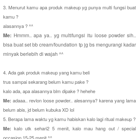
3. Menurut kamu apa produk makeup yg punya multi fungsi buat
kamu ?
alasannya ? ^^
Me:
Hmmm.. apa ya.. yg multifungsi itu loose powder sih..
bisa buat set bb cream/foundation tp jg bs mengurangi kadar
minyak berlebih di wajah ^^
4. Ada gak produk makeup yang kamu beli
trus sampai sekarang belum kamu pake ?
kalo ada, apa alasannya blm dipake ? hehehe
Me:
adaaa.. revlon loose powder.. alesannya? karena yang lama
belum abis, jd belum kubuka XD lol
5. Berapa lama waktu yg kamu habiskan kalo lagi ritual makeup ?
Me:
kalo utk sehari2 5 menit, kalo mau hang out / special
occasion 15-25 menit ^^