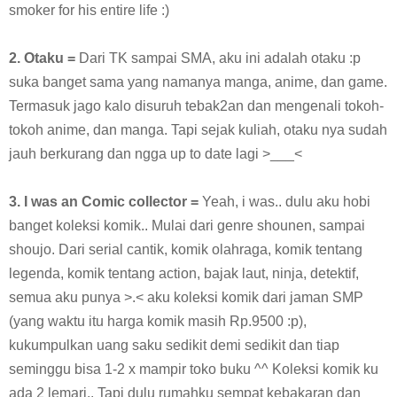
smoker for his entire life :)
2. Otaku =
Dari TK sampai SMA, aku ini adalah otaku :p
suka banget sama yang namanya manga, anime, dan game.
Termasuk jago kalo disuruh tebak2an dan mengenali tokoh-
tokoh anime, dan manga. Tapi sejak kuliah, otaku nya sudah
jauh berkurang dan ngga up to date lagi >___<
3. I was an Comic collector =
Yeah, i was.. dulu aku hobi
banget koleksi komik.. Mulai dari genre shounen, sampai
shoujo. Dari serial cantik, komik olahraga, komik tentang
legenda, komik tentang action, bajak laut, ninja, detektif,
semua aku punya >.< aku koleksi komik dari jaman SMP
(yang waktu itu harga komik masih Rp.9500 :p),
kukumpulkan uang saku sedikit demi sedikit dan tiap
seminggu bisa 1-2 x mampir toko buku ^^ Koleksi komik ku
ada 2 lemari.. Tapi dulu rumahku sempat kebakaran dan