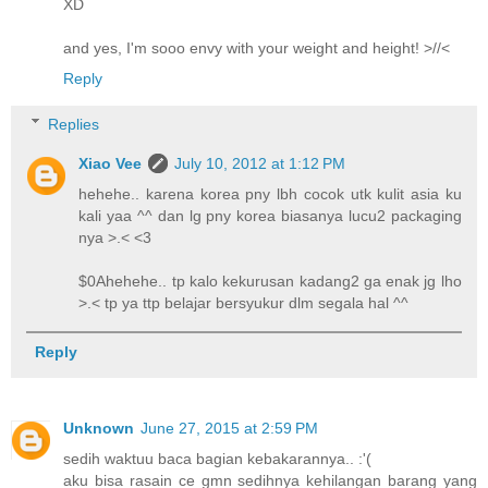
XD
and yes, I'm sooo envy with your weight and height! >//<
Reply
Replies
Xiao Vee
July 10, 2012 at 1:12 PM
hehehe.. karena korea pny lbh cocok utk kulit asia ku
kali yaa ^^ dan lg pny korea biasanya lucu2 packaging
nya >.< <3
$0Ahehehe.. tp kalo kekurusan kadang2 ga enak jg lho
>.< tp ya ttp belajar bersyukur dlm segala hal ^^
Reply
Unknown
June 27, 2015 at 2:59 PM
sedih waktuu baca bagian kebakarannya.. :'(
aku bisa rasain ce gmn sedihnya kehilangan barang yang