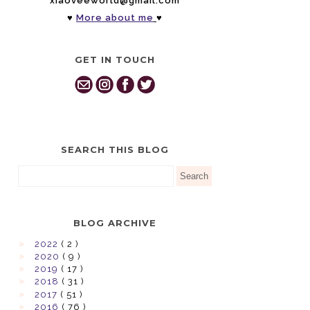
xiaoveeworld@gmail.com
♥
More about me
♥
GET IN TOUCH
SEARCH THIS BLOG
BLOG ARCHIVE
►
2022
( 2 )
►
2020
( 9 )
►
2019
( 17 )
►
2018
( 31 )
►
2017
( 51 )
►
2016
( 76 )