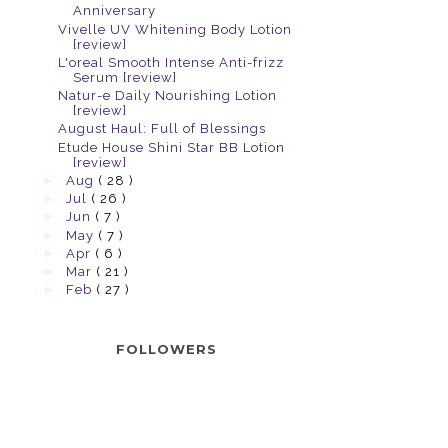
Anniversary
Vivelle UV Whitening Body Lotion
[review]
L'oreal Smooth Intense Anti-frizz
Serum [review]
Natur-e Daily Nourishing Lotion
[review]
August Haul: Full of Blessings
Etude House Shini Star BB Lotion
[review]
►
Aug
( 28 )
►
Jul
( 26 )
►
Jun
( 7 )
►
May
( 7 )
►
Apr
( 6 )
►
Mar
( 21 )
►
Feb
( 27 )
FOLLOWERS