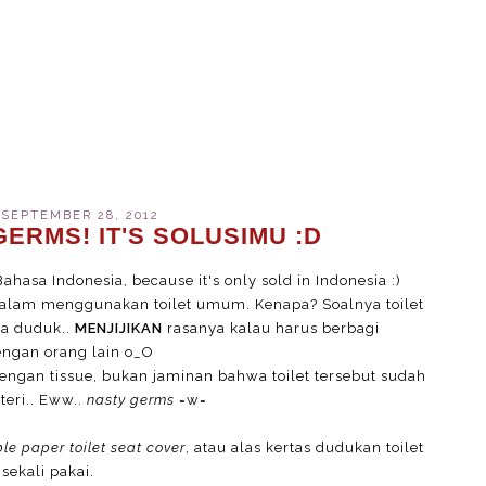
 SEPTEMBER 28, 2012
ERMS! IT'S SOLUSIMU :D
Bahasa Indonesia, because it's only sold in Indonesia :)
 dalam menggunakan toilet umum. Kenapa? Soalnya toilet
ya duduk..
MENJIJIKAN
rasanya kalau harus berbagi
dengan orang lain o_O
engan tissue, bukan jaminan bahwa toilet tersebut sudah
teri.. Eww..
nasty germs
=w=
le paper toilet seat cover
, atau alas kertas dudukan toilet
sekali pakai.