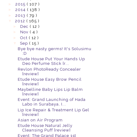
►
2015
( 107 )
►
2014
( 138 )
►
2013
( 79 )
▼
2012
( 165 )
►
Dec
( 12 )
►
Nov
( 4 )
►
Oct
( 12 )
▼
Sep
( 15 )
Bye bye nasty germs! It's Solusimu
:D
Etude House Put Your Hands Up
Deo Perfume Stick [r...
Revlon PhotoReady Concealer
[review]
Etude House Easy Brow Pencil
[review]
Maybelline Baby Lips Lip Balm
[review]
Event: Grand Launching of Hada
Labo in Surabaya, I...
Lip Ice Repair & Treatment Lip Gel
[review]
Asian on Air Program
Etude House Natural Jelly
Cleansing Puff [review]
Event: The Grand Palace 1st