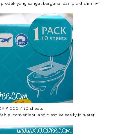
roduk yang sangat berguna, dan praktis ini *w*
DR 5,000 / 10 sheets
able, c
onvenient, and d
issolve easily in water