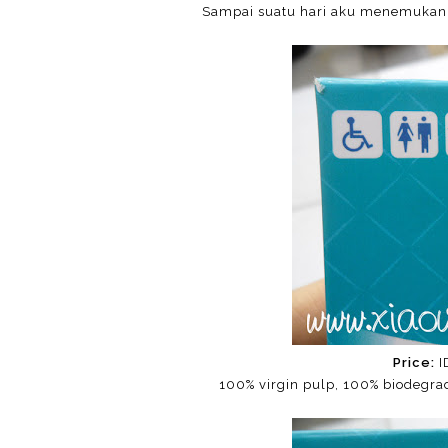
Sampai suatu hari aku menemukan p
Price:
I
100% virgin pulp, 1
00% biodegrad