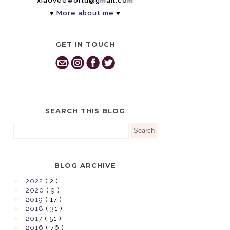
xiaoveeworld@gmail.com
♥
More about me
♥
GET IN TOUCH
SEARCH THIS BLOG
BLOG ARCHIVE
►
2022
( 2 )
►
2020
( 9 )
►
2019
( 17 )
►
2018
( 31 )
►
2017
( 51 )
►
2016
( 76 )