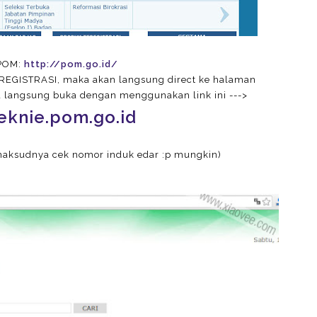
POM:
http://pom.go.id/
EREGISTRASI, maka akan langsung direct ke halaman
sa langsung buka dengan menggunakan link ini --->
eknie.pom.go.id
u maksudnya cek nomor induk edar :p mungkin)