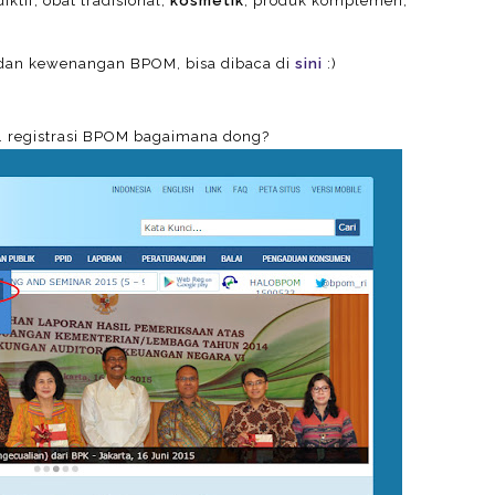
iktif, obat tradisional,
kosmetik
, produk komplemen,
i dan kewenangan BPOM, bisa dibaca di
sini
:)
. registrasi BPOM bagaimana dong?