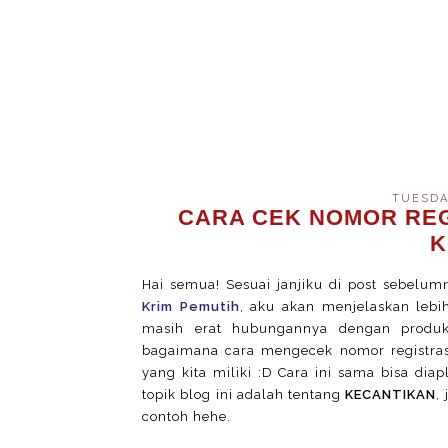
TUESDAY
CARA CEK NOMOR REG
K
Hai semua! Sesuai janjiku di post sebel
Krim Pemutih
, aku akan menjelaskan leb
masih erat hubungannya dengan produk
bagaimana cara mengecek nomor registrasi
yang kita miliki :D Cara ini sama bisa dia
topik blog ini adalah tentang
KECANTIKAN
,
contoh hehe.