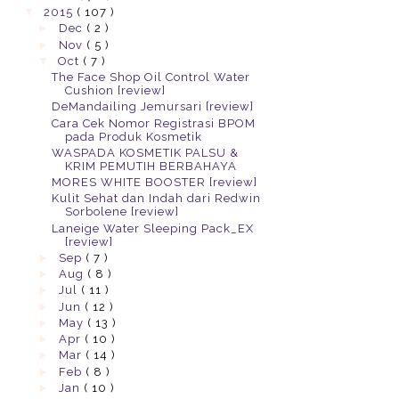
▼
2015
( 107 )
►
Dec
( 2 )
►
Nov
( 5 )
▼
Oct
( 7 )
The Face Shop Oil Control Water
Cushion [review]
DeMandailing Jemursari [review]
Cara Cek Nomor Registrasi BPOM
pada Produk Kosmetik
WASPADA KOSMETIK PALSU &
KRIM PEMUTIH BERBAHAYA
MORES WHITE BOOSTER [review]
Kulit Sehat dan Indah dari Redwin
Sorbolene [review]
Laneige Water Sleeping Pack_EX
[review]
►
Sep
( 7 )
►
Aug
( 8 )
►
Jul
( 11 )
►
Jun
( 12 )
►
May
( 13 )
►
Apr
( 10 )
►
Mar
( 14 )
►
Feb
( 8 )
►
Jan
( 10 )