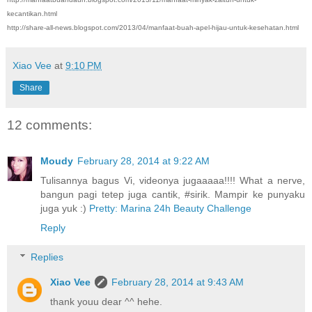
kecantikan.html
http://share-all-news.blogspot.com/2013/04/manfaat-buah-apel-hijau-untuk-kesehatan.html
Xiao Vee
at
9:10 PM
Share
12 comments:
Moudy
February 28, 2014 at 9:22 AM
Tulisannya bagus Vi, videonya jugaaaaa!!!! What a nerve,
bangun pagi tetep juga cantik, #sirik. Mampir ke punyaku
juga yuk :)
Pretty: Marina 24h Beauty Challenge
Reply
Replies
Xiao Vee
February 28, 2014 at 9:43 AM
thank youu dear ^^ hehe.