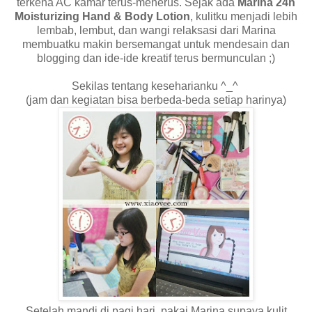
terkena AC kamar terus-menerus. Sejak ada
Marina 24h
Moisturizing Hand & Body Lotion
, kulitku menjadi lebih
lembab, lembut, dan wangi relaksasi dari Marina
membuatku makin bersemangat untuk mendesain dan
blogging dan ide-ide kreatif terus bermunculan ;)
Sekilas tentang keseharianku ^_^
(jam dan kegiatan bisa berbeda-beda setiap harinya)
Setelah mandi di pagi hari, pakai Marina supaya kulit