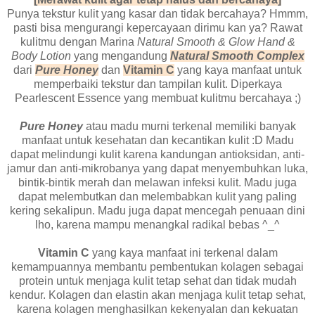
Punya tekstur kulit yang kasar dan tidak bercahaya? Hmmm,
pasti bisa mengurangi kepercayaan dirimu kan ya? Rawat
kulitmu dengan Marina
Natural Smooth & Glow Hand &
Body Lotion
yang mengandung
Natural Smooth Complex
dari
Pure Honey
dan
Vitamin C
yang kaya manfaat untuk
memperbaiki tekstur dan tampilan kulit. Diperkaya
Pearlescent Essence yang membuat kulitmu bercahaya ;)
Pure Honey
atau madu murni terkenal memiliki banyak
manfaat untuk kesehatan dan kecantikan kulit :D Madu
dapat melindungi kulit karena kandungan antioksidan, anti-
jamur dan anti-mikrobanya yang dapat menyembuhkan luka,
bintik-bintik merah dan melawan infeksi kulit. Madu juga
dapat melembutkan dan melembabkan kulit yang paling
kering sekalipun. Madu juga dapat mencegah penuaan dini
lho, karena mampu menangkal radikal bebas ^_^
Vitamin C
yang kaya manfaat ini terkenal dalam
kemampuannya membantu pembentukan kolagen sebagai
protein untuk menjaga kulit tetap sehat dan tidak mudah
kendur. Kolagen dan elastin akan menjaga kulit tetap sehat,
karena kolagen menghasilkan kekenyalan dan kekuatan