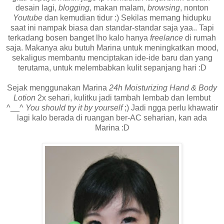
desain lagi,
blogging
, makan malam,
browsing
, nonton
Youtube
dan kemudian tidur :) Sekilas memang hidupku
saat ini nampak biasa dan standar-standar saja yaa.. Tapi
terkadang bosen banget lho kalo hanya
freelance
di rumah
saja. Makanya aku butuh Marina untuk meningkatkan mood,
sekaligus membantu menciptakan ide-ide baru dan yang
terutama, untuk melembabkan kulit sepanjang hari :D
Sejak menggunakan Marina
24h Moisturizing Hand & Body
Lotion
2x sehari, kulitku jadi tambah lembab dan lembut
^__^
You should try it by yourself
;) Jadi ngga perlu khawatir
lagi kalo berada di ruangan ber-AC seharian, kan ada
Marina :D