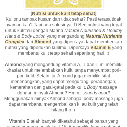
[Nutrisi untuk kulit tetap sehat]
Kulitmu tampak kusam dan tidak sehat? Pasti terasa tidak
nyaman kan? Tapi ada solusinya :D Beri nutrisi yang tepat
untuk kulitmu dengan Marina
Natural Nourished & Healthy
Hand & Body Lotion
yang mengandung
Natural Nutrients
Complex
dari
Almond
yang dipercaya dapat memberikan
nutrisi yang diperlukan kulitmu. Diperkaya
Vitamin E
yang
membantu kulit tetap sehati sepanjang hari. :)
Almond
yang mengandung vitamin A, B dan E ini memiliki
khasiat untuk melembabkan kulit, tanpa menyumbat pori-
pori kulit. Selain itu, Almond juga memiliki sifat
menenangkan, yang dapat mengurangi peradangan,
kemerahan dan gatal-gatal pada kulit.
Body massage
dengan minyak Almond? Hmm..
sounds good!
Menggunakan minyak Almond sebagai body massage juga
dapat membantu mengembalikan kilau kulit yang telah
hilang lho :)
Vitamin E
telah banyak diketahui sebagai bahan yang
sangat berguna untuk kulit. Vit E memiliki fungsi sebagai