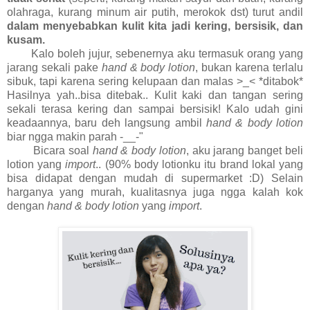
olahraga, kurang minum air putih, merokok dst) turut andil
dalam menyebabkan kulit kita jadi kering, bersisik, dan
kusam.
Kalo boleh jujur, sebenernya aku termasuk orang yang
jarang sekali pake
hand & body lotion
, bukan karena terlalu
sibuk, tapi karena sering kelupaan dan malas >_< *ditabok*
Hasilnya yah..bisa ditebak.. Kulit kaki dan tangan sering
sekali terasa kering dan sampai bersisik! Kalo udah gini
keadaannya, baru deh langsung ambil
hand & body lotion
biar ngga makin parah -__-"
Bicara soal
hand & body lotion
, aku jarang banget beli
lotion yang
import
.. (90% body lotionku itu brand lokal yang
bisa didapat dengan mudah di supermarket :D) Selain
harganya yang murah, kualitasnya juga ngga kalah kok
dengan
hand & body lotion
yang
import
.