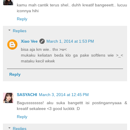
kamu mah cantik terus shel.. duhh kreatif bangeeett.. lucuu
iconnya hihi
Reply
Replies
Xiao Vee
March 1, 2014 at 1:53 PM
bisa aja km wie.. thx >w<
mukaku keliatan beda klo ga pake softlens wie >_<
mataku kecil wkwk
Reply
SASYACHI
March 3, 2014 at 12:45 PM
Bagussssssss! aku suka bangettt isi postingannyaaa &
kreatif sekaleee <3 good luckkk :D
Reply
Replies