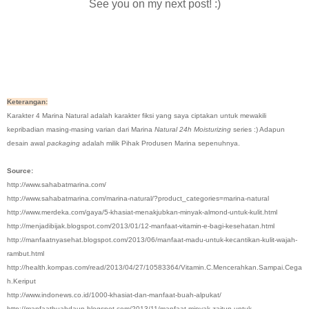
See you on my next post! :)
Keterangan:
Karakter 4 Marina Natural adalah karakter fiksi yang saya ciptakan untuk mewakili
kepribadian masing-masing varian dari Marina
Natural 24h Moisturizing
series :) Adapun
desain awal
packaging
adalah milik Pihak Produsen Marina sepenuhnya.
Source:
http://www.sahabatmarina.com/
http://www.sahabatmarina.com/marina-natural/?product_categories=marina-natural
http://www.merdeka.com/gaya/5-khasiat-menakjubkan-minyak-almond-untuk-kulit.html
http://menjadibijak.blogspot.com/2013/01/12-manfaat-vitamin-e-bagi-kesehatan.html
http://manfaatnyasehat.blogspot.com/2013/06/manfaat-madu-untuk-kecantikan-kulit-wajah-
rambut.html
http://health.kompas.com/read/2013/04/27/10583364/Vitamin.C.Mencerahkan.Sampai.Cega
h.Keriput
http://www.indonews.co.id/1000-khasiat-dan-manfaat-buah-alpukat/
http://manfaatbuahdaun.blogspot.com/2013/11/manfaat-minyak-zaitun-untuk-