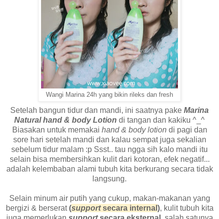
Wangi Marina 24h yang bikin rileks dan fresh
Setelah bangun tidur dan mandi, ini saatnya pake
Marina
Natural hand & body Lotion
di tangan dan kakiku ^_^
Biasakan untuk memakai
hand & body lotion
di pagi dan
sore hari setelah mandi dan kalau sempat juga sekalian
sebelum tidur malam :p Ssst.. tau ngga sih kalo mandi itu
selain bisa membersihkan kulit dari kotoran, efek negatif...
adalah kelembaban alami tubuh kita berkurang secara tidak
langsung.
Selain minum air putih yang cukup, makan-makanan yang
bergizi & berserat
(
support
secara internal
)
, kulit tubuh kita
juga memerlukan
support
secara eksternal
, salah satunya