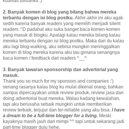
kualitas tulisanku :)
2. Banyak komen di blog yang bilang bahwa mereka
terbantu dengan isi blog postku.
Akhir-akhir ini aku agak
sedih karena banyak readers yang memilih menjadi silent
readers :"D padahal aku suka banget baca komen-komen
yang masuk di blogku. Apalagi kalau mereka bilang kalau
mereka terbantu dengan isi blog postku. Maka dari itu kalau
aku lagi blog-walking, aku sebisa mungkin meninggalkan
komen di blog mereka karena aku tau gimana senangnya
baca komen / feedback dari readers ^__^
3. Banyak tawaran sponsorship dan advertorial yang
masuk.
Thank you so much for my sponsors and companies :')
senang rasanya kalau blog ku mulai dikenal orang, bahkan
sampai dipercayakan untuk review produk, review jasa dan
doing advertorial buat mereka. Walau kadang kewalahan,
tapi aku berusaha sebaik mungkin untuk memberikan
review terbaik, terjujur dan ter-reliable yang aku bisa.
I have
a dream to be a full-time blogger for a living.
Meski
kayaknya masih jauh dari mimpi ^^ tapi untuk sekarang jadi
part-time blogger dulu hehe.