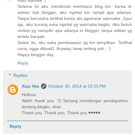
Halo xiaovee :)
Selama ini aku menikmati membaca blog km. karea dr
sekian byk blogger, aku ngeliat km tampil apa adanya.
Tanpa berusaha terlihat korea ato japanese wannabe. Jujur
aja, aku kurang suka ngeliat yg wannabe begitu. Aku butuh
review yg nampilin apa adanya si blogger, tanpa editan yg
terlalu banyak.
Selain itu, aku suka pembawaan yg km tampilkan. Terlihat
ceria, ngga dibuat2. Anyway, keep writing yah.. :)
Happy blogger day
Reply
Replies
Xiao Vee
October 30, 2014 at 10:25 PM
Hellooo
Wahh thank you :'D Senang mendengar pendapatmu
tentang blogku, dear.
Thank you, Thank you, Thank you ♥♥♥♥♥
Reply