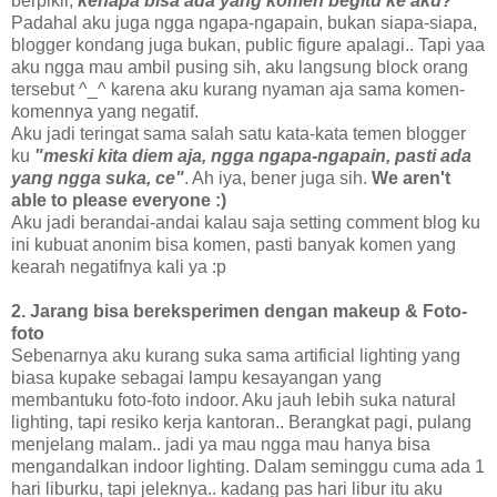
berpikir,
kenapa bisa ada yang komen begitu ke aku?
Padahal aku juga ngga ngapa-ngapain, bukan siapa-siapa,
blogger kondang juga bukan, public figure apalagi.. Tapi yaa
aku ngga mau ambil pusing sih, aku langsung block orang
tersebut ^_^ karena aku kurang nyaman aja sama komen-
komennya yang negatif.
Aku jadi teringat sama salah satu kata-kata temen blogger
ku
"meski kita diem aja, ngga ngapa-ngapain, pasti ada
yang ngga suka, ce"
. Ah iya, bener juga sih.
We aren't
able to please everyone
:)
Aku jadi berandai-andai kalau saja setting comment blog ku
ini kubuat anonim bisa komen, pasti banyak komen yang
kearah negatifnya kali ya :p
2. Jarang bisa bereksperimen dengan makeup & Foto-
foto
Sebenarnya aku kurang suka sama artificial lighting yang
biasa kupake sebagai lampu kesayangan yang
membantuku foto-foto indoor. Aku jauh lebih suka natural
lighting, tapi resiko kerja kantoran.. Berangkat pagi, pulang
menjelang malam.. jadi ya mau ngga mau hanya bisa
mengandalkan indoor lighting. Dalam seminggu cuma ada 1
hari liburku, tapi jeleknya.. kadang pas hari libur itu aku