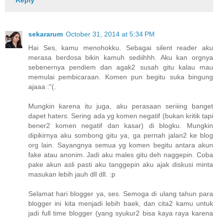
Reply
sekararum
October 31, 2014 at 5:34 PM
Hai Ses, kamu menohokku. Sebagai silent reader aku
merasa berdosa bikin kamuh sediihhh. Aku kan orgnya
sebenernya pendiem dan agak2 susah gitu kalau mau
memulai pembicaraan. Komen pun begitu suka bingung
ajaaa :"(.
Mungkin karena itu juga, aku perasaan seriiing banget
dapet haters. Sering ada yg komen negatif (bukan kritik tapi
bener2 komen negatif dan kasar) di blogku. Mungkin
dipikirnya aku sombong gitu ya, ga pernah jalan2 ke blog
org lain. Sayangnya semua yg komen begitu antara akun
fake atau anonim. Jadi aku males gitu deh naggepin. Coba
pake akun asli pasti aku tanggepin aku ajak diskusi minta
masukan lebih jauh dll dll. :p
Selamat hari blogger ya, ses. Semoga di ulang tahun para
blogger ini kita menjadi lebih baek, dan cita2 kamu untuk
jadi full time blogger (yang syukur2 bisa kaya raya karena