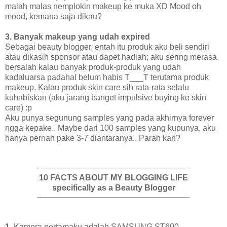
malah malas nemplokin makeup ke muka XD Mood oh
mood, kemana saja dikau?
3. Banyak makeup yang udah expired
Sebagai beauty blogger, entah itu produk aku beli sendiri
atau dikasih sponsor atau dapet hadiah; aku sering merasa
bersalah kalau banyak produk-produk yang udah
kadaluarsa padahal belum habis T___T terutama produk
makeup. Kalau produk skin care sih rata-rata selalu
kuhabiskan (aku jarang banget impulsive buying ke skin
care) :p
Aku punya segunung samples yang pada akhirnya forever
ngga kepake.. Maybe dari 100 samples yang kupunya, aku
hanya pernah pake 3-7 diantaranya.. Parah kan?
10 FACTS ABOUT MY BLOGGING LIFE
specifically as a Beauty Blogger
1.
Kamera pertamaku adalah SAMSUNG ST600