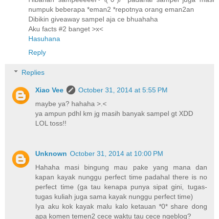
numpuk beberapa *eman2 *repotnya orang eman2an
Dibikin giveaway sampel aja ce bhuahaha
Aku facts #2 banget >x<
Hasuhana
Reply
Replies
Xiao Vee
October 31, 2014 at 5:55 PM
maybe ya? hahaha >.<
ya ampun pdhl km jg masih banyak sampel gt XDD
LOL toss!!
Unknown
October 31, 2014 at 10:00 PM
Hahaha masi bingung mau pake yang mana dan
kapan kayak nunggu perfect time padahal there is no
perfect time (ga tau kenapa punya sipat gini, tugas-
tugas kuliah juga sama kayak nunggu perfect time)
Iya aku kok kayak malu kalo ketauan *0* share dong
apa komen temen2 cece waktu tau cece ngeblog?