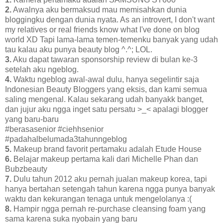
2.
Awalnya aku bermaksud mau memisahkan dunia
bloggingku dengan dunia nyata. As an introvert, I don't want
my relatives or real friends know what I've done on blog
world XD Tapi lama-lama temen-temenku banyak yang udah
tau kalau aku punya beauty blog ^.^; LOL.
3.
Aku dapat tawaran sponsorship review di bulan ke-3
setelah aku ngeblog.
4.
Waktu ngeblog awal-awal dulu, hanya segelintir saja
Indonesian Beauty Bloggers yang eksis, dan kami semua
saling mengenal. Kalau sekarang udah banyakk banget,
dan jujur aku ngga inget satu persatu >_< apalagi blogger
yang baru-baru
#berasasenior #ciehhsenior
#padahalbelumada3tahunngeblog
5.
Makeup brand favorit pertamaku adalah Etude House
6.
Belajar makeup pertama kali dari Michelle Phan dan
Bubzbeauty
7.
Dulu tahun 2012 aku pernah jualan makeup korea, tapi
hanya bertahan setengah tahun karena ngga punya banyak
waktu dan kekurangan tenaga untuk mengelolanya :(
8.
Hampir ngga pernah re-purchase cleansing foam yang
sama karena suka nyobain yang baru