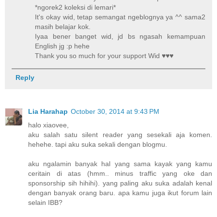
*ngorek2 koleksi di lemari*
It's okay wid, tetap semangat ngeblognya ya ^^ sama2
masih belajar kok.
Iyaa bener banget wid, jd bs ngasah kemampuan
English jg :p hehe
Thank you so much for your support Wid ♥♥♥
Reply
Lia Harahap
October 30, 2014 at 9:43 PM
halo xiaovee,
aku salah satu silent reader yang sesekali aja komen.
hehehe. tapi aku suka sekali dengan blogmu.
aku ngalamin banyak hal yang sama kayak yang kamu
ceritain di atas (hmm.. minus traffic yang oke dan
sponsorship sih hihihi). yang paling aku suka adalah kenal
dengan banyak orang baru. apa kamu juga ikut forum lain
selain IBB?