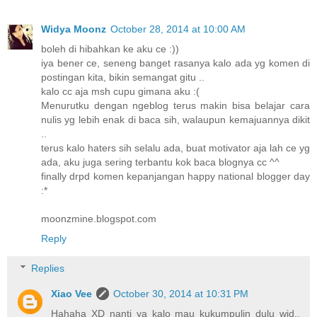
Widya Moonz
October 28, 2014 at 10:00 AM
boleh di hibahkan ke aku ce :))
iya bener ce, seneng banget rasanya kalo ada yg komen di
postingan kita, bikin semangat gitu ..
kalo cc aja msh cupu gimana aku :(
Menurutku dengan ngeblog terus makin bisa belajar cara
nulis yg lebih enak di baca sih, walaupun kemajuannya dikit
..
terus kalo haters sih selalu ada, buat motivator aja lah ce yg
ada, aku juga sering terbantu kok baca blognya cc ^^
finally drpd komen kepanjangan happy national blogger day
:*
moonzmine.blogspot.com
Reply
Replies
Xiao Vee
October 30, 2014 at 10:31 PM
Hahaha XD nanti ya kalo mau kukumpulin dulu wid..