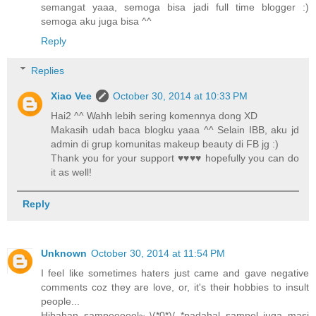
semangat yaaa, semoga bisa jadi full time blogger :)
semoga aku juga bisa ^^
Reply
Replies
Xiao Vee
October 30, 2014 at 10:33 PM
Hai2 ^^ Wahh lebih sering komennya dong XD
Makasih udah baca blogku yaaa ^^ Selain IBB, aku jd
admin di grup komunitas makeup beauty di FB jg :)
Thank you for your support ♥♥♥♥ hopefully you can do
it as well!
Reply
Unknown
October 30, 2014 at 11:54 PM
I feel like sometimes haters just came and gave negative
comments coz they are love, or, it's their hobbies to insult
people...
Hibahan sampeeeeel~ \(*0*)/ *padahal sampel juga masi