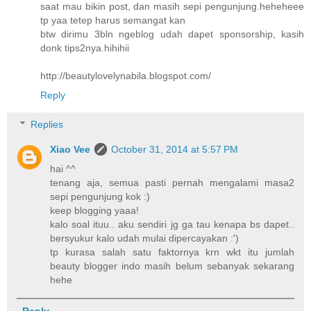
saat mau bikin post, dan masih sepi pengunjung.heheheee
tp yaa tetep harus semangat kan
btw dirimu 3bln ngeblog udah dapet sponsorship, kasih
donk tips2nya.hihihii
http://beautylovelynabila.blogspot.com/
Reply
Replies
Xiao Vee
October 31, 2014 at 5:57 PM
hai ^^
tenang aja, semua pasti pernah mengalami masa2
sepi pengunjung kok :)
keep blogging yaaa!
kalo soal ituu.. aku sendiri jg ga tau kenapa bs dapet..
bersyukur kalo udah mulai dipercayakan :')
tp kurasa salah satu faktornya krn wkt itu jumlah
beauty blogger indo masih belum sebanyak sekarang
hehe