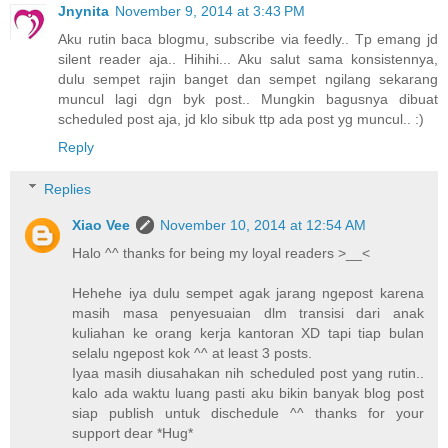
Jnynita
November 9, 2014 at 3:43 PM
Aku rutin baca blogmu, subscribe via feedly.. Tp emang jd
silent reader aja.. Hihihi... Aku salut sama konsistennya,
dulu sempet rajin banget dan sempet ngilang sekarang
muncul lagi dgn byk post.. Mungkin bagusnya dibuat
scheduled post aja, jd klo sibuk ttp ada post yg muncul.. :)
Reply
Replies
Xiao Vee
November 10, 2014 at 12:54 AM
Halo ^^ thanks for being my loyal readers >__<
Hehehe iya dulu sempet agak jarang ngepost karena
masih masa penyesuaian dlm transisi dari anak
kuliahan ke orang kerja kantoran XD tapi tiap bulan
selalu ngepost kok ^^ at least 3 posts.
Iyaa masih diusahakan nih scheduled post yang rutin..
kalo ada waktu luang pasti aku bikin banyak blog post
siap publish untuk dischedule ^^ thanks for your
support dear *Hug*