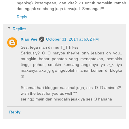
ngeblog) kesampean, dan cita2 ku untuk semakin ramah
dan nggak sombong juga terwujud. Semangat!!!
Reply
Replies
Xiao Vee
October 31, 2014 at 6:02 PM
Ses, tega nian dirimu T_T hikss
Seriously? O_O maybe they're only jealous on you..
mungkin benar pepatah yang mengatakan, semakin
tinggi pohon, smakin kencang anginnya ya >_< iya
makanya aku jg ga ngebolehin anon komen di blogku
:p
Selamat hari blogger nasional juga, ses :D :D aminnn2!
wish the best for you as well ^^
sering2 main dan ninggalin jejak ya ses :3 hahaha
Reply