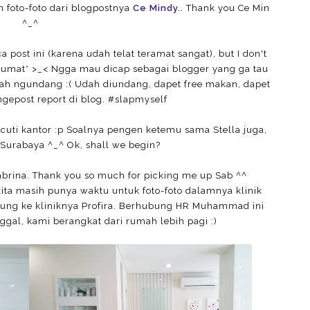
 foto-foto dari blogpostnya
Ce Mindy..
Thank you Ce Min
^_^
post ini (karena udah telat teramat sangat), but I don't
a kumat* >_< Ngga mau dicap sebagai blogger yang ga tau
ah ngundang :( Udah diundang, dapet free makan, dapet
ngepost report di blog. #slapmyself
 cuti kantor :p Soalnya pengen ketemu sama Stella juga,
 Surabaya ^_^ Ok, shall we begin?
Sabrina. Thank you so much for picking me up Sab ^^
ita masih punya waktu untuk foto-foto dalamnya klinik
unjung ke kliniknya Profira. Berhubung HR Muhammad ini
ggal, kami berangkat dari rumah lebih pagi :)