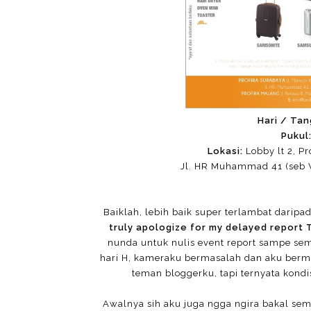
Hari / Tan
Pukul
Lokasi:
Lobby lt 2, Pr
Jl. HR Muhammad 41 (seb 
Baiklah, lebih baik super terlambat daripa
truly apologize for my delayed report 
nunda untuk nulis event report sampe semo
hari H, kameraku bermasalah dan aku berma
teman bloggerku, tapi ternyata kond
Awalnya sih aku juga ngga ngira bakal semol