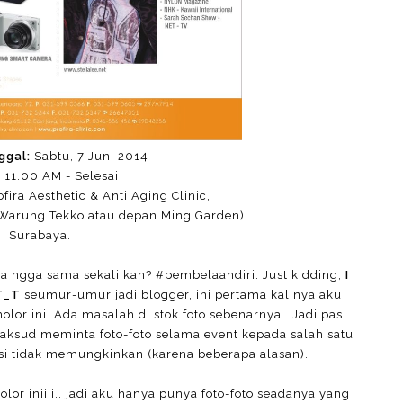
ggal:
Sabtu, 7 Juni 2014
:
11.00 AM - Selesai
ofira Aesthetic & Anti Aging Clinic,
Warung Tekko atau depan Ming Garden)
Surabaya.
da ngga sama sekali kan? #pembelaandiri. Just kidding,
I
T_T
seumur-umur jadi blogger, ini pertama kalinya aku
lor ini. Ada masalah di stok foto sebenarnya.. Jadi pas
ksud meminta foto-foto selama event kepada salah satu
isi tidak memungkinkan (karena beberapa alasan).
or iniiii.. jadi aku hanya punya foto-foto seadanya yang