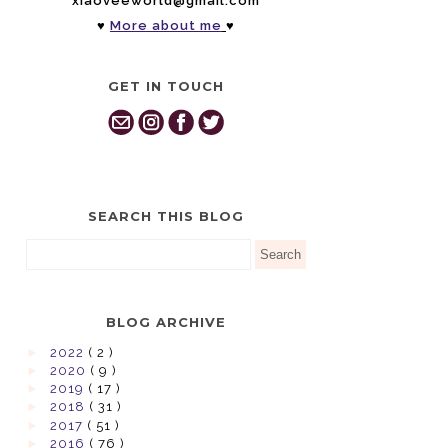
xiaoveeworld@gmail.com
♥
More about me
♥
GET IN TOUCH
SEARCH THIS BLOG
BLOG ARCHIVE
►
2022
( 2 )
►
2020
( 9 )
►
2019
( 17 )
►
2018
( 31 )
►
2017
( 51 )
►
2016
( 76 )