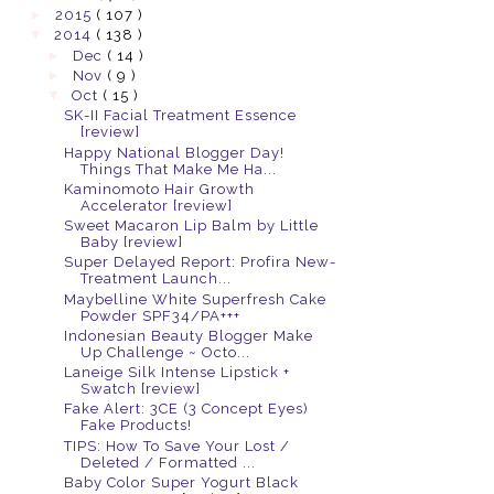
►
2015
( 107 )
▼
2014
( 138 )
►
Dec
( 14 )
►
Nov
( 9 )
▼
Oct
( 15 )
SK-II Facial Treatment Essence
[review]
Happy National Blogger Day!
Things That Make Me Ha...
Kaminomoto Hair Growth
Accelerator [review]
Sweet Macaron Lip Balm by Little
Baby [review]
Super Delayed Report: Profira New-
Treatment Launch...
Maybelline White Superfresh Cake
Powder SPF34/PA+++
Indonesian Beauty Blogger Make
Up Challenge ~ Octo...
Laneige Silk Intense Lipstick +
Swatch [review]
Fake Alert: 3CE (3 Concept Eyes)
Fake Products!
TIPS: How To Save Your Lost /
Deleted / Formatted ...
Baby Color Super Yogurt Black