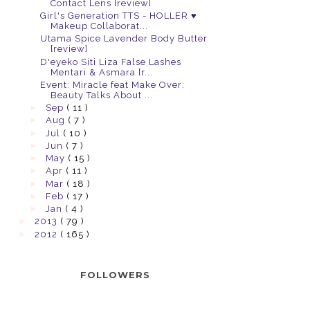
Contact Lens [review]
Girl's Generation TTS - HOLLER ♥
Makeup Collaborat...
Utama Spice Lavender Body Butter
[review]
D'eyeko Siti Liza False Lashes
Mentari & Asmara [r...
Event: Miracle feat Make Over:
Beauty Talks About ...
►
Sep
( 11 )
►
Aug
( 7 )
►
Jul
( 10 )
►
Jun
( 7 )
►
May
( 15 )
►
Apr
( 11 )
►
Mar
( 18 )
►
Feb
( 17 )
►
Jan
( 4 )
►
2013
( 79 )
►
2012
( 165 )
FOLLOWERS