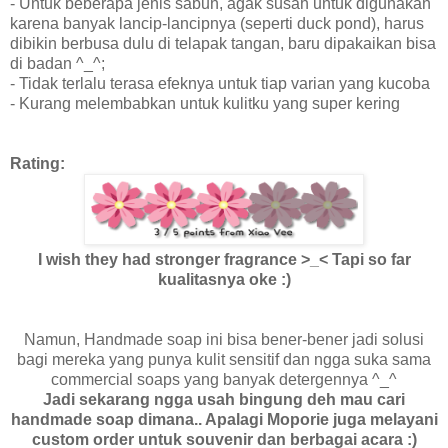
- Untuk beberapa jenis sabun, agak susah untuk digunakan
karena banyak lancip-lancipnya (seperti duck pond), harus
dibikin berbusa dulu di telapak tangan, baru dipakaikan bisa
di badan ^_^;
- Tidak terlalu terasa efeknya untuk tiap varian yang kucoba
- Kurang melembabkan untuk kulitku yang super kering
Rating:
I wish they had stronger fragrance >_< Tapi so far
kualitasnya oke :)
Namun, Handmade soap ini bisa bener-bener jadi solusi
bagi mereka yang punya kulit sensitif dan ngga suka sama
commercial soaps yang banyak detergennya ^_^
Jadi sekarang ngga usah bingung deh mau cari
handmade soap dimana.. Apalagi Moporie juga melayani
custom order untuk souvenir dan berbagai acara :)