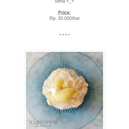
lama >_<
Price:
Rp. 30.000/bar
* * * *