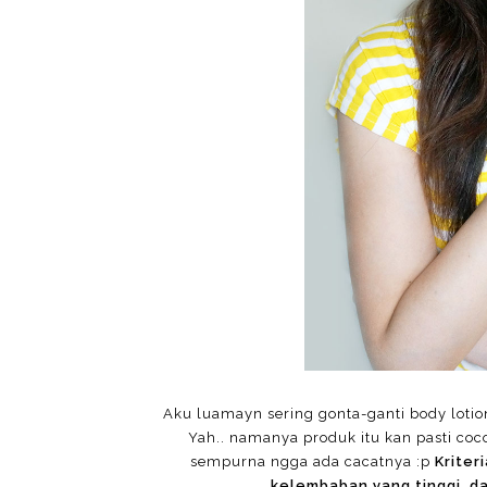
Aku luamayn sering gonta-ganti body loti
Yah.. namanya produk itu kan pasti co
sempurna ngga ada cacatnya :p
Kriter
kelembaban yang tinggi, da