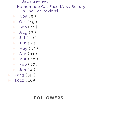
Baby [review]
Homemade Oat Face Mask Beauty
in The Pot [review]
►
Nov
( 9 )
►
Oct
( 15 )
►
Sep
( 11 )
►
Aug
( 7 )
►
Jul
( 10 )
►
Jun
( 7 )
►
May
( 15 )
►
Apr
( 11 )
►
Mar
( 18 )
►
Feb
( 17 )
►
Jan
( 4 )
►
2013
( 79 )
►
2012
( 165 )
FOLLOWERS