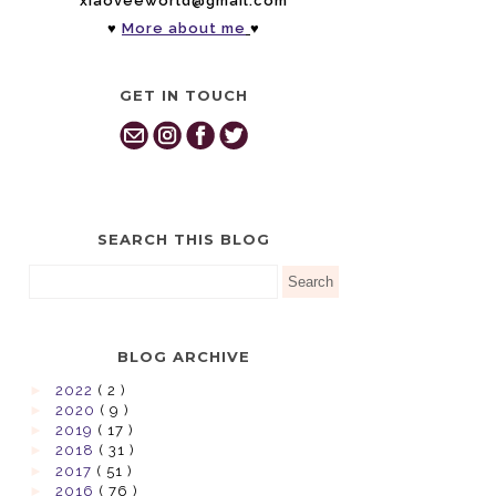
xiaoveeworld@gmail.com
♥
More about me
♥
GET IN TOUCH
SEARCH THIS BLOG
BLOG ARCHIVE
►
2022
( 2 )
►
2020
( 9 )
►
2019
( 17 )
►
2018
( 31 )
►
2017
( 51 )
►
2016
( 76 )