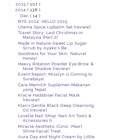
►
2015
( 107 )
▼
2014
( 138 )
▼
Dec
( 14 )
BYE 2014, HELLO 2015
Utama Spice Lipbalm Set [review]
Travel Story: Last Christmas in
Malaysia [Part 2]
Made in Nature Sweet Lip Sugar
Scrub by Ayako's Be...
Goodness for Your Skin: Natural
Honey!
Heavy Rotation Powder Eye Brow &
Nose Shadow [review]
Event Report: Misslyn is Coming to
Surabaya!
Cara Memilih Suplemen Makanan
yang Tepat
Kracie Hadabisei Facial Mask
[review]
Klairs Gentle Black Deep Cleansing
Oil [review]
Lovelle Nail Shop: Nail Art Tools &
Accessories [r...
Miracle Aesthetic Clinic: Pearl
Shine Facial Treat...
Aura Day and Night Cream by Little