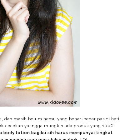
on, dan masih belum nemu yang benar-benar pas di hati.
cok-cocokan ya, ngga mungkin ada produk yang 100%
ia body lotion bagiku sih harus mempunyai tingkat
n wanginya juga ngga bikin mabok.
LOL.