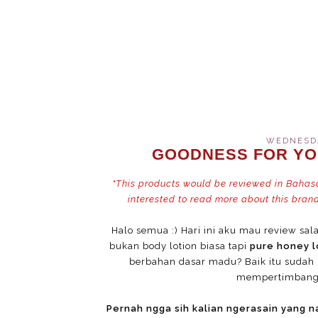
WEDNESDA
GOODNESS FOR YO
*
This products would be reviewed in Bahasa 
interested to read more about this brand
Halo semua :) Hari ini aku mau review sala
bukan body lotion biasa tapi
pure honey l
berbahan dasar madu? Baik itu sudah
mempertimbangka
Pernah ngga sih kalian ngerasain yang n