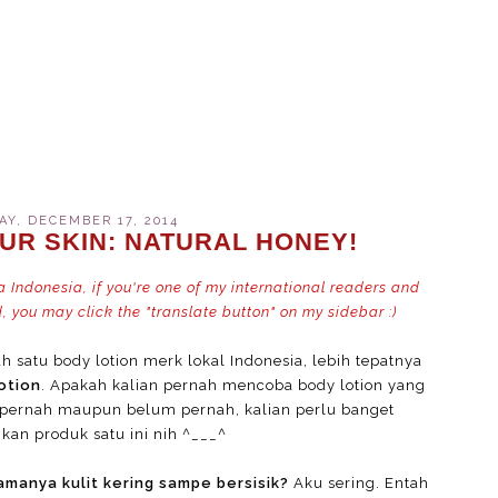
Y, DECEMBER 17, 2014
UR SKIN: NATURAL HONEY!
Indonesia, if you're one of my international readers and
, you may click the "translate button" on my sidebar :)
h satu body lotion merk lokal Indonesia, lebih tepatnya
otion
. Apakah kalian pernah mencoba body lotion yang
 pernah maupun belum pernah, kalian perlu banget
n produk satu ini nih ^___^
amanya kulit kering sampe bersisik?
Aku sering. Entah