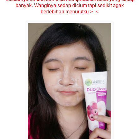
banyak. Wanginya sedap dicium tapi sedikit agak
berlebihan menurutku >_<