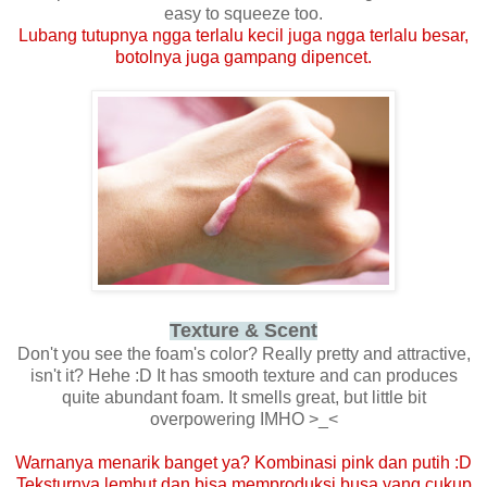
easy to squeeze too.
Lubang tutupnya ngga terlalu kecil juga ngga terlalu besar,
botolnya juga gampang dipencet.
Texture & Scent
Don't you see the foam's color? Really pretty and attractive,
isn't it? Hehe :D It has smooth texture and can produces
quite abundant foam. It smells great, but little bit
overpowering IMHO >_<
Warnanya menarik banget ya? Kombinasi pink dan putih :D
Teksturnya lembut dan bisa memproduksi busa yang cukup