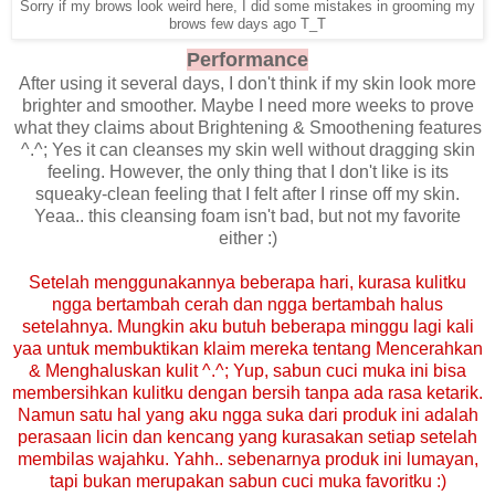
Sorry if my brows look weird here, I did some mistakes in grooming my
brows few days ago T_T
Performance
After using it several days, I don't think if my skin look more
brighter and smoother. Maybe I need more weeks to prove
what they claims about Brightening & Smoothening features
^.^; Yes it can cleanses my skin well without dragging skin
feeling. However, the only thing that I don't like is its
squeaky-clean feeling that I felt after I rinse off my skin.
Yeaa.. this cleansing foam isn't bad, but not my favorite
either :)
Setelah menggunakannya beberapa hari, kurasa kulitku
ngga bertambah cerah dan ngga bertambah halus
setelahnya. Mungkin aku butuh beberapa minggu lagi kali
yaa untuk membuktikan klaim mereka tentang Mencerahkan
& Menghaluskan kulit ^.^; Yup, sabun cuci muka ini bisa
membersihkan kulitku dengan bersih tanpa ada rasa ketarik.
Namun satu hal yang aku ngga suka dari produk ini adalah
perasaan licin dan kencang yang kurasakan setiap setelah
membilas wajahku. Yahh.. sebenarnya produk ini lumayan,
tapi bukan merupakan sabun cuci muka favoritku :)