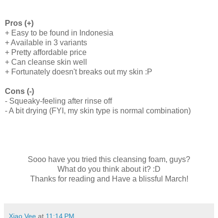
Pros (+)
+ Easy to be found in Indonesia
+ Available in 3 variants
+ Pretty affordable price
+ Can cleanse skin well
+ Fortunately doesn't breaks out my skin :P
Cons (-)
- Squeaky-feeling after rinse off
- A bit drying (FYI, my skin type is normal combination)
Sooo have you tried this cleansing foam, guys?
What do you think about it? :D
Thanks for reading and Have a blissful March!
Xiao Vee
at
11:14 PM