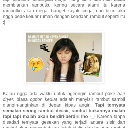
membiarkan rambutku kering secara alami itu karena
rambutku akan megar banget kayak singa, dan bikin aku
ngga pede keluar rumah dengan keadaan rambut seperti itu
:|
Kalau ngga ada waktu untuk ngeringin rambut pake
hair
dryer
, biasa
option kedua
adalah menyisir rambut sambil
diangin-anginkan di depan kipas angin.
Tapi ternyata
semakin sering rambut disisir, rambut bukannya malah
rapi tapi malah akan berdiri-berdiri lho
-_- Karena tanpa
disadari ternyata gesekan yang terjadi antara sisir dan
rambut akan menyebabkan listrik statis dan helaian rambut