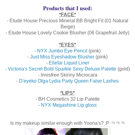
Products that I used:
*FACE*
- Etude House Precious Mineral BB Bright Fit (01 Natural
Beige)
- Etude House Lovely Cookie Blusher (06 Grapefruit Jelly)
*EYES*
-
NYX Jumbo Eye Pencil
(pink)
-
Just Miss Eyeshadow Blusher
(pink)
-
Ellefar Liquid Liner
-
Victoria's Secret Bold Sparkle Sexy Deluxe Palette
(gold)
- Innisfree Skinny Microcara
-
D'eyeko Olga Lydia Party Queen False Lashes
*LIPS*
- BH Cosmetics 32 Lip Palette
-
NYX Megashine Lip gloss
Is my makeup similar enough with Yoona's? :P ㅋㅋㅋ