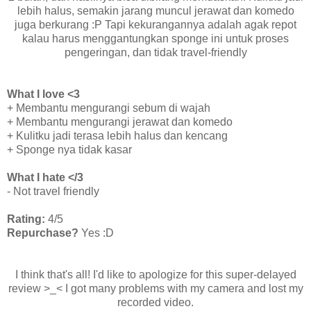
lebih halus, semakin jarang muncul jerawat dan komedo
juga berkurang :P Tapi kekurangannya adalah agak repot
kalau harus menggantungkan sponge ini untuk proses
pengeringan, dan tidak travel-friendly
What I love <3
+ Membantu mengurangi sebum di wajah
+ Membantu mengurangi jerawat dan komedo
+ Kulitku jadi terasa lebih halus dan kencang
+ Sponge nya tidak kasar
What I hate </3
- Not travel friendly
Rating:
4/5
Repurchase?
Yes :D
I think that's all! I'd like to apologize for this super-delayed
review >_< I got many problems with my camera and lost my
recorded video.