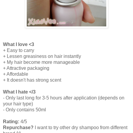
What I love <3
+ Easy to carry
+ Lessen greasiness on hair instantly
+ My hair become more manageable
+ Attractive packaging
+ Affordable
+ It doesn't has strong scent
What I hate </3
- Only last long for 3-5 hours after application (depends on
your hair type)
- Only contains 50ml
Rating:
4/5
Repurchase?
I want to try other dry shampoo from different