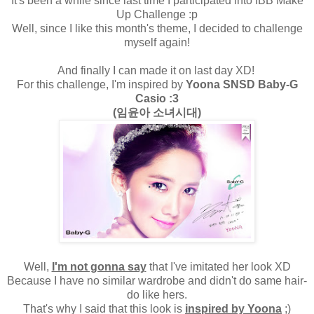
It's been a while since last time I participated into IBB Make
Up Challenge :p
Well, since I like this month's theme, I decided to challenge
myself again!
And finally I can made it on last day XD!
For this challenge, I'm inspired by
Yoona SNSD Baby-G
Casio :3
(임윤아 소녀시대)
Well,
I'm not gonna say
that I've imitated her look XD
Because I have no similar wardrobe and didn't do same hair-
do like hers.
That's why I said that this look is
inspired by Yoona
;)