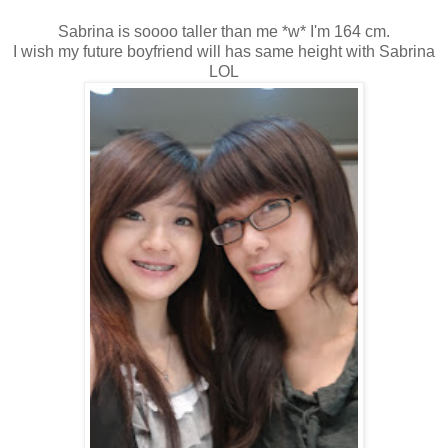
Sabrina is soooo taller than me *w* I'm 164 cm.
I wish my future boyfriend will has same height with Sabrina
LOL