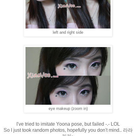
left and right side
eye makeup (zoom in)
I've tried to imitate Yoona pose, but failed -.- LOL
So I just took random photos, hopefully you don't mind.. 라라