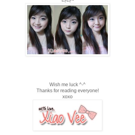
라라~
Wish me luck ^-^
Thanks for reading everyone!
xoxo