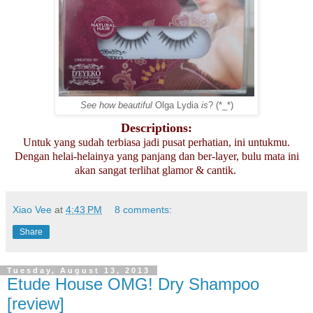
See how beautiful
Olga Lydia
is
? (*_*)
Descriptions:
Untuk yang sudah terbiasa jadi pusat perhatian, ini untukmu.
Dengan helai-helainya yang panjang dan ber-layer, bulu mata ini
akan sangat terlihat glamor & cantik.
Xiao Vee
at
4:43 PM
8 comments:
Share
Tuesday, August 13, 2013
Etude House OMG! Dry Shampoo
[review]