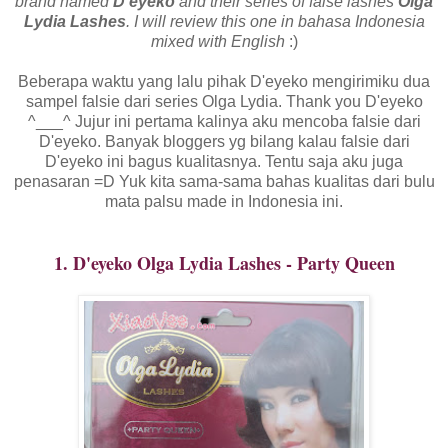
brand named
D'eyeko
and their series of false lashes
Olga
Lydia Lashes
. I will review this one in bahasa Indonesia
mixed with English
:)
Beberapa waktu yang lalu pihak D'eyeko mengirimiku dua
sampel falsie dari series Olga Lydia. Thank you D'eyeko
^___^ Jujur ini pertama kalinya aku mencoba falsie dari
D'eyeko. Banyak bloggers yg bilang kalau falsie dari
D'eyeko ini bagus kualitasnya. Tentu saja aku juga
penasaran =D Yuk kita sama-sama bahas kualitas dari bulu
mata palsu made in Indonesia ini.
1. D'eyeko Olga Lydia Lashes - Party Queen