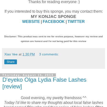
Thanks for reading everyone :)
If you interested to buy this sponge, you may contact them:
MY KONJAC SPONGE
WEBSITE
|
FACEBOOK
|
TWITTER
Disclamer: This product was sent to me for review purpose, however my review and
opinion are honest and i'm not being paid for this review
Xiao Vee
at
1:30 PM
3 comments:
Share
Thursday, August 15, 2013
D'eyeko Olga Lydia False Lashes
[review]
Good evening, my pwetty friendssss ^^
Today I'd like to share my thoughts about local false lashes