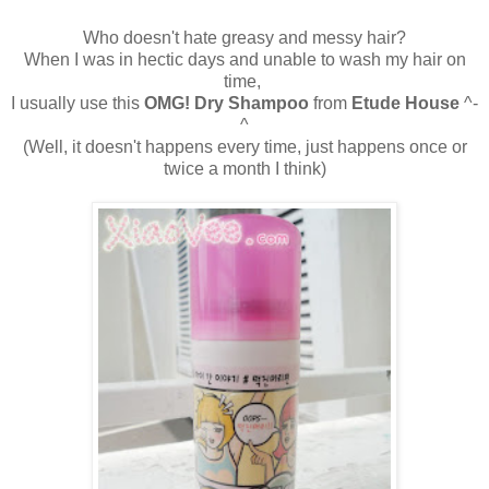
Who doesn't hate greasy and messy hair?
When I was in hectic days and unable to wash my hair on
time,
I usually use this
OMG! Dry Shampoo
from
Etude House
^-
^
(Well, it doesn't happens every time, just happens once or
twice a month I think)