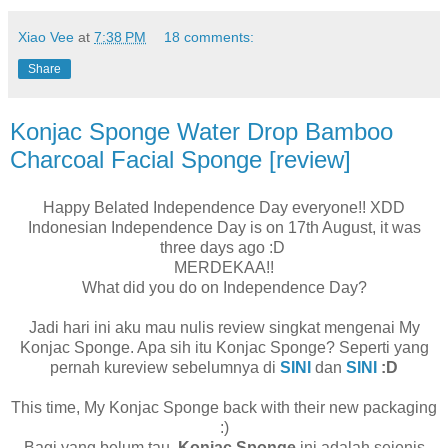
Xiao Vee
at
7:38 PM
18 comments:
Share
Konjac Sponge Water Drop Bamboo
Charcoal Facial Sponge [review]
Happy Belated Independence Day everyone!! XDD
Indonesian Independence Day is on 17th August, it was
three days ago :D
MERDEKAA!!
What did you do on Independence Day?
Jadi hari ini aku mau nulis review singkat mengenai My
Konjac Sponge. Apa sih itu Konjac Sponge? Seperti yang
pernah kureview sebelumnya di
SINI
dan
SINI
:D
This time, My Konjac Sponge back with their new packaging
:)
Bagi yang belum tau,
Konjac Sponge
ini adalah sejenis