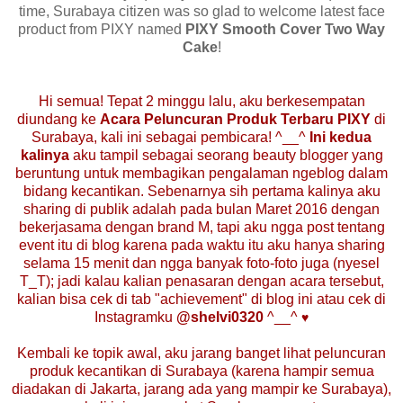
time, Surabaya citizen was so glad to welcome latest face
product from PIXY named
PIXY Smooth Cover Two Way
Cake
!
Hi semua! Tepat 2 minggu lalu, aku berkesempatan
diundang ke
Acara Peluncuran Produk Terbaru PIXY
di
Surabaya, kali ini sebagai pembicara! ^__^
Ini kedua
kalinya
aku tampil sebagai seorang beauty blogger yang
beruntung untuk membagikan pengalaman ngeblog dalam
bidang kecantikan. Sebenarnya sih pertama kalinya aku
sharing di publik adalah pada bulan Maret 2016 dengan
bekerjasama dengan brand M, tapi aku ngga post tentang
event itu di blog karena pada waktu itu aku hanya sharing
selama 15 menit dan ngga banyak foto-foto juga (nyesel
T_T); jadi kalau kalian penasaran dengan acara tersebut,
kalian bisa cek di tab "achievement" di blog ini atau cek di
Instagramku
@shelvi0320
^__^
♥
Kembali ke topik awal, aku jarang banget lihat peluncuran
produk kecantikan di Surabaya (karena hampir semua
diadakan di Jakarta, jarang ada yang mampir ke Surabaya),