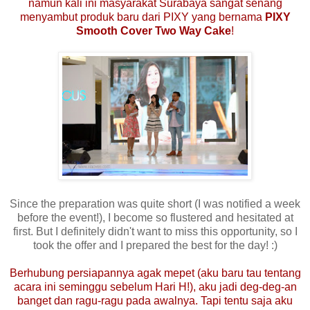
namun kali ini masyarakat Surabaya sangat senang
menyambut produk baru dari PIXY yang bernama
PIXY
Smooth Cover Two Way Cake
!
Since the preparation was quite short (I was notified a week
before the event!), I become so flustered and hesitated at
first. But I definitely didn't want to miss this opportunity, so I
took the offer and I prepared the best for the day! :)
Berhubung persiapannya agak mepet (aku baru tau tentang
acara ini seminggu sebelum Hari H!), aku jadi deg-deg-an
banget dan ragu-ragu pada awalnya. Tapi tentu saja aku