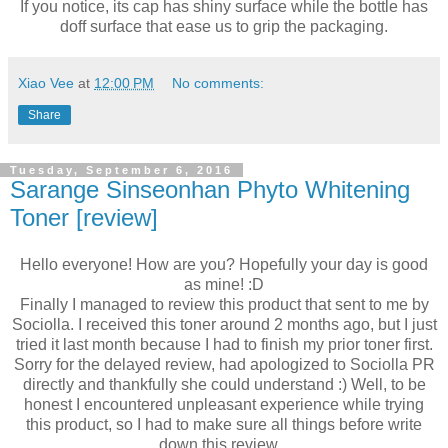
If you notice, its cap has shiny surface while the bottle has
doff surface that ease us to grip the packaging.
Xiao Vee
at
12:00 PM
No comments:
Share
Tuesday, September 6, 2016
Sarange Sinseonhan Phyto Whitening
Toner [review]
Hello everyone! How are you? Hopefully your day is good
as mine! :D
Finally I managed to review this product that sent to me by
Sociolla. I received this toner around 2 months ago, but I just
tried it last month because I had to finish my prior toner first.
Sorry for the delayed review, had apologized to Sociolla PR
directly and thankfully she could understand :) Well, to be
honest I encountered unpleasant experience while trying
this product, so I had to make sure all things before write
down this review...