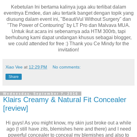
Kebetulan Ini bertama kalinya juga aku terlibat dalam
eventnya Emdee, dan aku tertarik banget dengan topik yang
diusung dalam event ini, "BeautiVul Without Surgery" dan
"The Power of Contouring" by LT Pro dan Malvava MUA.
Untuk ikut acara ini sebenarnya ada HTM 300rb, tapi
berhubung kami dapat undangan khusus sebagai blogger,
we could attended for free :) Thank you Ce Mindy for the
invitation!
Xiao Vee
at
12:29 PM
No comments:
Share
Wednesday, September 7, 2016
Klairs Creamy & Natural Fit Concealer
[review]
Hi guys! As you might know, my skin just broke out a while
ago (I still have zits, blemishes here and there) and I need
powerful concealer to conceal my blemishes and also to