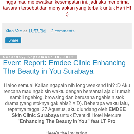
ngga mau melewatkan kesempatan ini, jadi aku menerima
tawaran tersebut dan menyiapkan yang terbaik untuk Hari H!
:)
Xiao Vee
at
11:57 PM
2 comments:
Share
Saturday, September 10, 2016
Event Report: Emdee Clinic Enhancing
The Beauty in You Surabaya
Haloo semua! Kalian ngapain nih long weekend ini? :D Aku
rencana mau ngabisin waktu dengan bersantai aja di rumah
sambil ngeblog, browsing dan berusaha ngabisin stok
drama (yang stoknya gak abis2 X'D). Beberapa waktu lalu,
tepatnya taggal 27 Agustus, aku diundang oleh
EMDEE
Skin Clinic Surabaya
untuk Event di Hotel Mercure:
"Enhancing The Beauty in You" feat LT Pro
.
Here's the invitation: