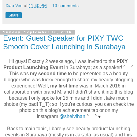
Xiao Vee
at
11:40 PM
13 comments:
Share
Sunday, September 18, 2016
Event: Guest Speaker for PIXY TWC
Smooth Cover Launching in Surabaya
Hi guys! Exactly 2 weeks ago, I was invited to the
PIXY
Product Launching Event
in Surabaya; as a speaker! ^__^
This was
my second time
to be presented as a beauty
blogger who was lucky enough to share my beauty blogging
experience! Well,
my first time
was in March 2016 in
collaboration with brand M, and I didn't share it into this blog
because I only spoke for 15 mins and I didn't take much
photos (my bad! T_T); so if you're curious, you can check the
photo on this blog's achievement tab or on my
Instagram
@shelvihan
^__^
♥
Back to main topic, I barely see beauty product launching
events in Surabaya (mostly is in Jakarta, as usual) and this