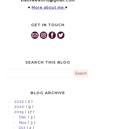
xiaoveeworld@gmail.com
♥
More about me
♥
GET IN TOUCH
SEARCH THIS BLOG
BLOG ARCHIVE
►
2022
( 2 )
►
2020
( 9 )
▼
2019
( 17 )
►
Dec
( 3 )
►
Nov
( 3 )
▼
Oct
( 2 )