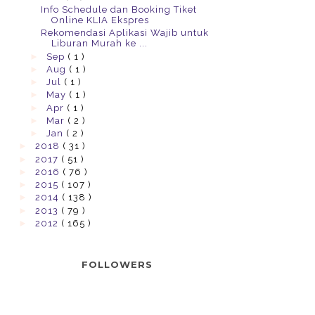
Info Schedule dan Booking Tiket
Online KLIA Ekspres
Rekomendasi Aplikasi Wajib untuk
Liburan Murah ke ...
►
Sep
( 1 )
►
Aug
( 1 )
►
Jul
( 1 )
►
May
( 1 )
►
Apr
( 1 )
►
Mar
( 2 )
►
Jan
( 2 )
►
2018
( 31 )
►
2017
( 51 )
►
2016
( 76 )
►
2015
( 107 )
►
2014
( 138 )
►
2013
( 79 )
►
2012
( 165 )
FOLLOWERS