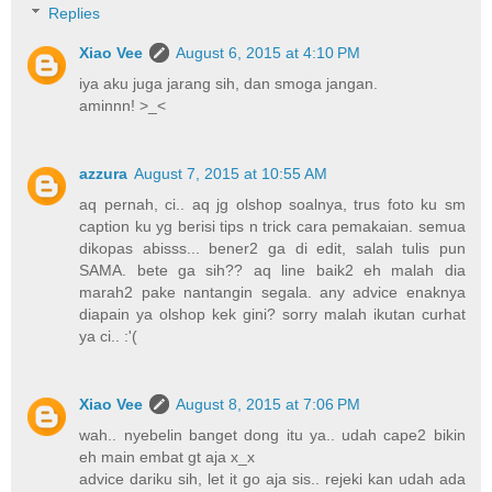
Replies
Xiao Vee
August 6, 2015 at 4:10 PM
iya aku juga jarang sih, dan smoga jangan.
aminnn! >_<
azzura
August 7, 2015 at 10:55 AM
aq pernah, ci.. aq jg olshop soalnya, trus foto ku sm
caption ku yg berisi tips n trick cara pemakaian. semua
dikopas abisss... bener2 ga di edit, salah tulis pun
SAMA. bete ga sih?? aq line baik2 eh malah dia
marah2 pake nantangin segala. any advice enaknya
diapain ya olshop kek gini? sorry malah ikutan curhat
ya ci.. :'(
Xiao Vee
August 8, 2015 at 7:06 PM
wah.. nyebelin banget dong itu ya.. udah cape2 bikin
eh main embat gt aja x_x
advice dariku sih, let it go aja sis.. rejeki kan udah ada