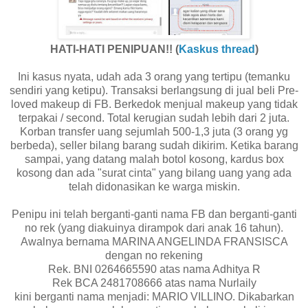
HATI-HATI PENIPUAN!! (
Kaskus thread
)
Ini kasus nyata, udah ada 3 orang yang tertipu (temanku
sendiri yang ketipu). Transaksi berlangsung di jual beli Pre-
loved makeup di FB. Berkedok menjual makeup yang tidak
terpakai / second. Total kerugian sudah lebih dari 2 juta.
Korban transfer uang sejumlah 500-1,3 juta (3 orang yg
berbeda), seller bilang barang sudah dikirim. Ketika barang
sampai, yang datang malah botol kosong, kardus box
kosong dan ada "surat cinta" yang bilang uang yang ada
telah didonasikan ke warga miskin.
Penipu ini telah berganti-ganti nama FB dan berganti-ganti
no rek (yang diakuinya dirampok dari anak 16 tahun).
Awalnya bernama MARINA ANGELINDA FRANSISCA
dengan no rekening
Rek. BNI 0264665590 atas nama Adhitya R
Rek BCA 2481708666 atas nama Nurlaily
kini berganti nama menjadi: MARIO VILLINO. Dikabarkan