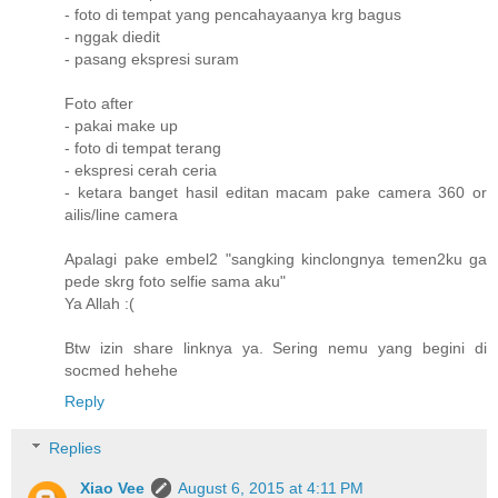
- foto di tempat yang pencahayaanya krg bagus
- nggak diedit
- pasang ekspresi suram
Foto after
- pakai make up
- foto di tempat terang
- ekspresi cerah ceria
- ketara banget hasil editan macam pake camera 360 or
ailis/line camera
Apalagi pake embel2 "sangking kinclongnya temen2ku ga
pede skrg foto selfie sama aku"
Ya Allah :(
Btw izin share linknya ya. Sering nemu yang begini di
socmed hehehe
Reply
Replies
Xiao Vee
August 6, 2015 at 4:11 PM