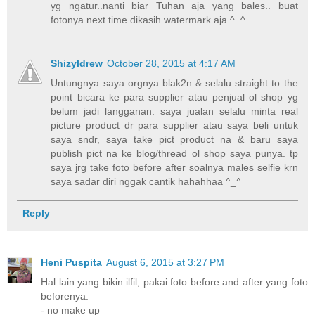
yg ngatur..nanti biar Tuhan aja yang bales.. buat
fotonya next time dikasih watermark aja ^_^
Shizyldrew
October 28, 2015 at 4:17 AM
Untungnya saya orgnya blak2n & selalu straight to the
point bicara ke para supplier atau penjual ol shop yg
belum jadi langganan. saya jualan selalu minta real
picture product dr para supplier atau saya beli untuk
saya sndr, saya take pict product na & baru saya
publish pict na ke blog/thread ol shop saya punya. tp
saya jrg take foto before after soalnya males selfie krn
saya sadar diri nggak cantik hahahhaa ^_^
Reply
Heni Puspita
August 6, 2015 at 3:27 PM
Hal lain yang bikin ilfil, pakai foto before and after yang foto
beforenya:
- no make up