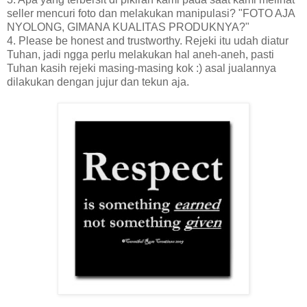
seller mencuri foto dan melakukan manipulasi? "FOTO AJA
NYOLONG, GIMANA KUALITAS PRODUKNYA?"
4. Please be honest and trustworthy. Rejeki itu udah diatur
Tuhan, jadi ngga perlu melakukan hal aneh-aneh, pasti
Tuhan kasih rejeki masing-masing kok :) asal jualannya
dilakukan dengan jujur dan tekun aja.