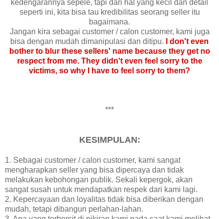
kedengarannya sepele, tapi dari hal yang kecil dan detail
seperti ini, kita bisa tau kredibilitas seorang seller itu
bagaimana.
Jangan kira sebagai customer / calon customer, kami juga
bisa dengan mudah dimanipulasi dan ditipu.
I don't even
bother to blur these sellers' name because they get no
respect from me. They didn't even feel sorry to the
victims, so why I have to feel sorry to them?
***
KESIMPULAN:
1. Sebagai customer / calon customer, kami sangat
mengharapkan seller yang bisa dipercaya dan tidak
melakukan kebohongan publik. Sekali kepergok, akan
sangat susah untuk mendapatkan respek dari kami lagi.
2. Kepercayaan dan loyalitas tidak bisa diberikan dengan
mudah, tetapi dibangun perlahan-lahan.
3. Apa yang terbersit di pikiran kami pada saat kami melihat