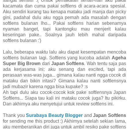
sangat sensitif :( Untuk pemakaian sehari-hari aku pakai
kacamata dan cuma pakai softlens di acara-acara spesial.
Aku sendiri kurang tau kenapa mataku jadi manja dan picky
gini, padahal dulu aku ngga pernah ada masalah dengan
softlens bulanan lho... Pakai softlens harian sebenarnya
nyaman banget, tapi kantongku mau menjerit kalau
keseringan pake.. Soalnya jauh lebih mahal daripada
softlens bulanan :')
Lalu, beberapa waktu lalu aku dapat kesempatan mencoba
softlens bulanan lagi. Softlens yang kucoba adalah
Ageha
Super Big Brown
dari
Japan Softlens
. Wah tentu saja pas
ada kerjasama ini; aku senang dan excited, tapi ada
perasaan was-was juga... gimana kalau nanti ngga cocok di
mataku dan bikin iritasi? Gimana kalau nanti softlensnya
jadi mubazir karena ngga bisa kupake? :s
Ah tapi dulu aku cocok-cocok kok pake softlensnya Japan
Softlens... Siapa tau kali ini mataku cocok juga? Itu pikirku.
Dan akhirnya aku menyetujui untuk review softlens ini.
Thank you
Surabaya Beauty Blogger
and
Japan Softlens
for sending me this product :) Akhirnya setelah sekian lama,
aku memberanikan diri juga untuk ambil resiko pake softlens