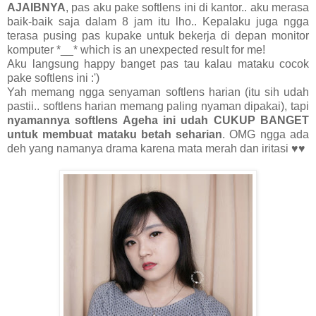
AJAIBNYA
, pas aku pake softlens ini di kantor.. aku merasa
baik-baik saja dalam 8 jam itu lho.. Kepalaku juga ngga
terasa pusing pas kupake untuk bekerja di depan monitor
komputer *__* which is an unexpected result for me!
Aku langsung happy banget pas tau kalau mataku cocok
pake softlens ini :')
Yah memang ngga senyaman softlens harian (itu sih udah
pastii.. softlens harian memang paling nyaman dipakai), tapi
nyamannya softlens Ageha ini udah CUKUP BANGET
untuk membuat mataku betah seharian
. OMG ngga ada
deh yang namanya drama karena mata merah dan iritasi ♥♥