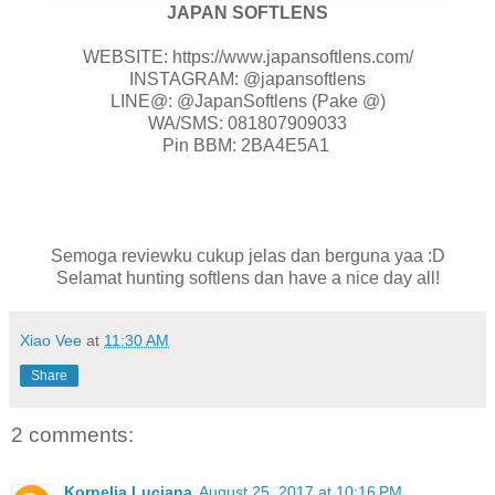
JAPAN SOFTLENS
WEBSITE: https://www.japansoftlens.com/
INSTAGRAM: @japansoftlens
LINE@: @JapanSoftlens (Pake @)
WA/SMS: 081807909033
Pin BBM: 2BA4E5A1
Semoga reviewku cukup jelas dan berguna yaa :D
Selamat hunting softlens dan have a nice day all!
Xiao Vee
at
11:30 AM
Share
2 comments:
Kornelia Luciana
August 25, 2017 at 10:16 PM