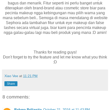
bagus dan menarik. Fitur seperti ini perlu banget untuk
diterapkan oleh brand-brand atau cosmetic store biar para
pecinta makeup ngga kebingungan mau pilih warna yang
mana sebelum beli.. Semoga di masa mendatang di website
Sephora ada tambahan fitur untuk eye makeup dan false
lashes secara virtual juga. biar kami para pencinta makeup
ngga galau-galau lagi mau beli produk yang mana :D amin!
Thanks for reading guys!
Don't forget to try the feature and let me know what you think
:D
Xiao Vee
at
11:21 PM
Share
8 comments:
Rahma Brilianita
October 21, 2016 at 11:43 PM