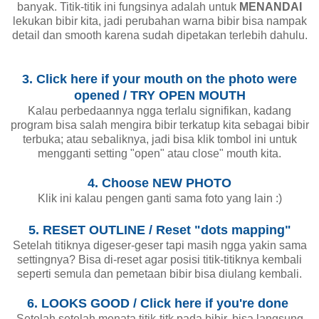
banyak. Titik-titik ini fungsinya adalah untuk
MENANDAI
lekukan bibir kita, jadi perubahan warna bibir bisa nampak
detail dan smooth karena sudah dipetakan terlebih dahulu.
3. Click here if your mouth on the photo were
opened / TRY OPEN MOUTH
Kalau perbedaannya ngga terlalu signifikan, kadang
program bisa salah mengira bibir terkatup kita sebagai bibir
terbuka; atau sebaliknya, jadi bisa klik tombol ini untuk
mengganti setting "open" atau close" mouth kita.
4. Choose NEW PHOTO
Klik ini kalau pengen ganti sama foto yang lain :)
5. RESET OUTLINE / Reset "dots mapping"
Setelah titiknya digeser-geser tapi masih ngga yakin sama
settingnya? Bisa di-reset agar posisi titik-titiknya kembali
seperti semula dan pemetaan bibir bisa diulang kembali.
6. LOOKS GOOD / Click here if you're done
Setelah setelah menata titik-titk pada bibir, bisa langsung