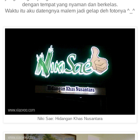
dengan tempat yang nyaman dan berkelas.
Waktu itu aku datengnya malem jadi gelap deh fotonya ^_^
Niki Sae: Hidangan Khas Nusantara