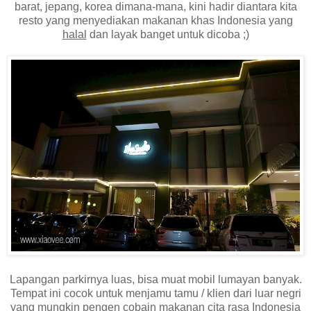
barat, jepang, korea dimana-mana, kini hadir diantara kita
resto yang menyediakan makanan khas Indonesia yang
halal
dan layak banget untuk dicoba ;)
Lapangan parkirnya luas, bisa muat mobil lumayan banyak.
Tempat ini cocok untuk menjamu tamu / klien dari luar negri
yang mungkin pengen cobain makanan cita rasa Indonesia