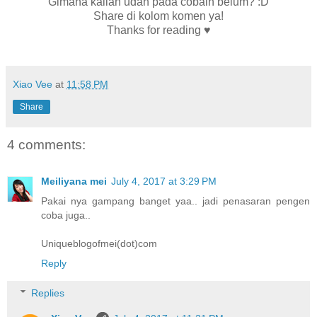
Gimana kalian udah pada cobain belum? :D
Share di kolom komen ya!
Thanks for reading
♥
Xiao Vee
at
11:58 PM
Share
4 comments:
Meiliyana mei
July 4, 2017 at 3:29 PM
Pakai nya gampang banget yaa.. jadi penasaran pengen
coba juga..
Uniqueblogofmei(dot)com
Reply
Replies