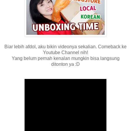
Biar lebih afdol, aku bikin videonya sekalian. Comeback ke
Youtube Channel nih!
Yang belum pernah kenalan mungkin bisa langsung
ditonton ya :D