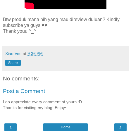
Btw produk mana nih yang mau direview duluan? Kindly
subscribe ya guys
♥
♥
Thank youu ^_^
Xiao Vee
at
9:36 PM
Share
No comments:
Post a Comment
I do appreciate every comment of yours :D
Thanks for visiting my blog! Enjoy~
‹
›
Home