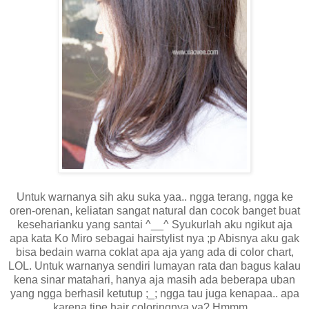
Untuk warnanya sih aku suka yaa.. ngga terang, ngga ke
oren-orenan, keliatan sangat natural dan cocok banget buat
keseharianku yang santai ^__^ Syukurlah aku ngikut aja
apa kata Ko Miro sebagai hairstylist nya ;p Abisnya aku gak
bisa bedain warna coklat apa aja yang ada di color chart,
LOL. Untuk warnanya sendiri lumayan rata dan bagus kalau
kena sinar matahari, hanya aja masih ada beberapa uban
yang ngga berhasil ketutup ;_; ngga tau juga kenapaa.. apa
karena tipe hair coloringnya ya? Hmmm...