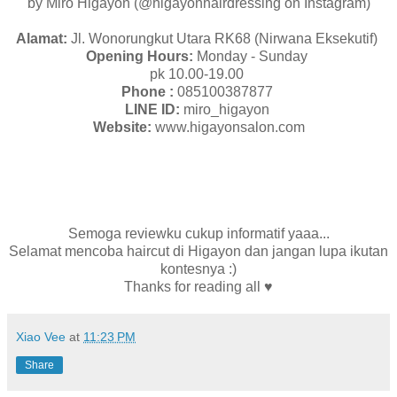
by Miro Higayon (@higayonhairdressing on Instagram)
Alamat:
Jl. Wonorungkut Utara RK68 (Nirwana Eksekutif)
Opening Hours:
Monday - Sunday
pk 10.00-19.00
Phone :
085100387877
LINE ID:
miro_higayon
Website:
www.higayonsalon.com
Semoga reviewku cukup informatif yaaa...
Selamat mencoba haircut di Higayon dan jangan lupa ikutan
kontesnya :)
Thanks for reading all ♥
Xiao Vee
at
11:23 PM
Share