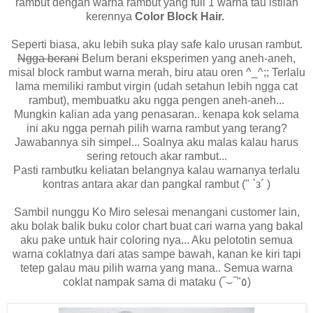
rambut dengan warna rambut yang full 1 warna tau istilah
kerennya
Color Block Hair.
Seperti biasa, aku lebih suka play safe kalo urusan rambut.
Ngga berani
Belum berani eksperimen yang aneh-aneh,
misal block rambut warna merah, biru atau oren ^_^;; Terlalu
lama memiliki rambut virgin (udah setahun lebih ngga cat
rambut), membuatku aku ngga pengen aneh-aneh...
Mungkin kalian ada yang penasaran.. kenapa kok selama
ini aku ngga pernah pilih warna rambut yang terang?
Jawabannya sih simpel... Soalnya aku malas kalau harus
sering retouch akar rambut...
Pasti rambutku keliatan belangnya kalau warnanya terlalu
kontras antara akar dan pangkal rambut (" `з´ )
Sambil nunggu Ko Miro selesai menangani customer lain,
aku bolak balik buku color chart buat cari warna yang bakal
aku pake untuk hair coloring nya... Aku pelototin semua
warna coklatnya dari atas sampe bawah, kanan ke kiri tapi
tetep galau mau pilih warna yang mana.. Semua warna
coklat nampak sama di mataku (‾⌣‾"٥)