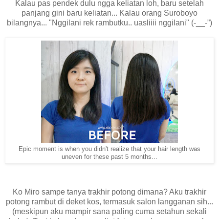
Kalau pas pendek dulu ngga keliatan loh, baru setelah
panjang gini baru keliatan... Kalau orang Suroboyo
bilangnya... "Nggilani rek rambutku.. uasliiii nggilani" (-__-”)
Epic moment is when you didn't realize that your hair length was
uneven for these past 5 months...
Ko Miro sampe tanya trakhir potong dimana? Aku trakhir
potong rambut di deket kos, termasuk salon langganan sih...
(meskipun aku mampir sana paling cuma setahun sekali