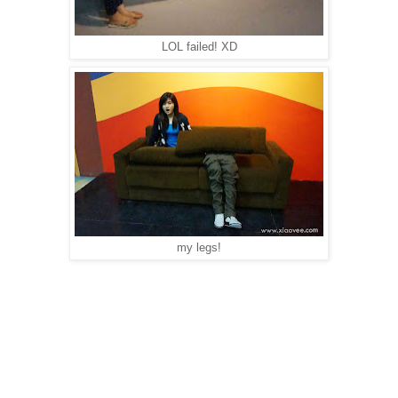
LOL failed! XD
my legs!