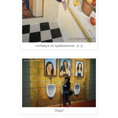
ceritanya ini spiderwoman :p :p
Oops!