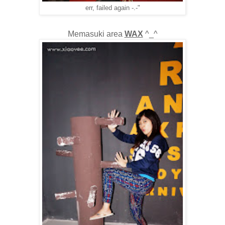
err, failed again -.-"
Memasuki area
WAX
^_^