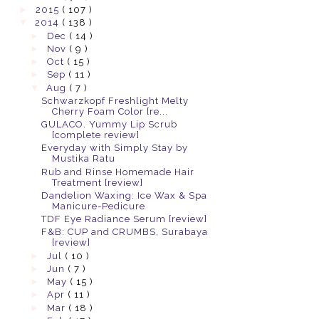
►
2015
( 107 )
▼
2014
( 138 )
►
Dec
( 14 )
►
Nov
( 9 )
►
Oct
( 15 )
►
Sep
( 11 )
▼
Aug
( 7 )
Schwarzkopf Freshlight Melty
Cherry Foam Color [re...
GULACO. Yummy Lip Scrub
[complete review]
Everyday with Simply Stay by
Mustika Ratu
Rub and Rinse Homemade Hair
Treatment [review]
Dandelion Waxing: Ice Wax & Spa
Manicure-Pedicure
TDF Eye Radiance Serum [review]
F&B: CUP and CRUMBS, Surabaya
[review]
►
Jul
( 10 )
►
Jun
( 7 )
►
May
( 15 )
►
Apr
( 11 )
►
Mar
( 18 )