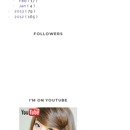
►
Feb
( 17 )
►
Jan
( 4 )
►
2013
( 79 )
►
2012
( 165 )
FOLLOWERS
I'M ON YOUTUBE