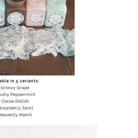
able in 5 variants:
 Groovy Grape
lushy Peppermint
- Cocoa Delish
Strawberry Swirl
Heavenly Match