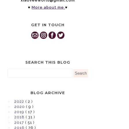
xiaoveeworld@gmail.com
♥
More about me
♥
GET IN TOUCH
SEARCH THIS BLOG
BLOG ARCHIVE
►
2022
( 2 )
►
2020
( 9 )
►
2019
( 17 )
►
2018
( 31 )
►
2017
( 51 )
►
2016
( 76 )