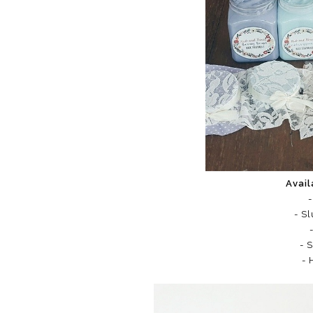
Avail
-
- S
- 
- 