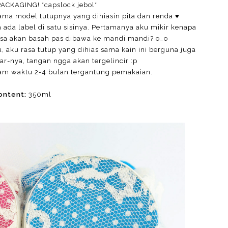
PACKAGING! *capslock jebol*
ama model tutupnya yang dihiasin pita dan renda
♥
a ada label di satu sisinya. Pertamanya aku mikir kenapa
bisa akan basah pas dibawa ke mandi mandi? o_o
 aku rasa tutup yang dihias sama kain ini berguna juga
 jar-nya, tangan ngga akan tergelincir :p
dalam waktu 2-4 bulan tergantung pemakaian.
ontent:
350ml