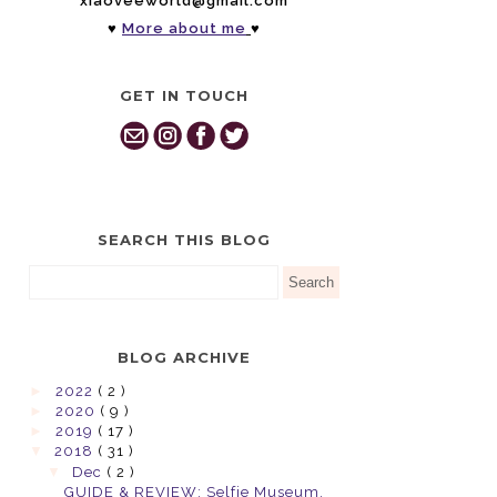
xiaoveeworld@gmail.com
♥
More about me
♥
GET IN TOUCH
SEARCH THIS BLOG
BLOG ARCHIVE
►
2022
( 2 )
►
2020
( 9 )
►
2019
( 17 )
▼
2018
( 31 )
▼
Dec
( 2 )
GUIDE & REVIEW: Selfie Museum,