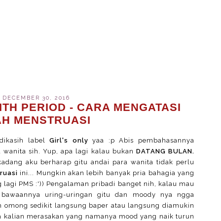
, DECEMBER 30, 2016
ITH PERIOD - CARA MENGATASI
H MENSTRUASI
dikasih label
Girl's only
yaa :p Abis pembahasannya
wanita sih. Yup, apa lagi kalau bukan
DATANG BULAN.
adang aku berharap gitu andai para wanita tidak perlu
ruasi
ini... Mungkin akan lebih banyak pria bahagia yang
 lagi PMS :')) Pengalaman pribadi banget nih, kalau mau
ta bawaannya uring-uringan gitu dan moody nya ngga
h omong sedikit langsung baper atau langsung diamukin
nya kalian merasakan yang namanya mood yang naik turun