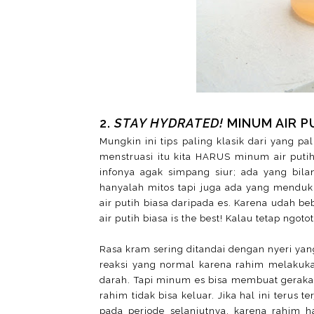
2.
STAY HYDRATED!
MINUM AIR P
Mungkin ini tips paling klasik dari yang p
menstruasi itu kita HARUS minum air put
infonya agak simpang siur; ada yang bil
hanyalah mitos tapi juga ada yang mendu
air putih biasa daripada es. Karena udah b
air putih biasa is the best! Kalau tetap ngo
Rasa kram sering ditandai dengan nyeri yan
reaksi yang normal karena rahim melakuk
darah. Tapi minum es bisa membuat gerakan
rahim tidak bisa keluar. Jika hal ini terus 
pada periode selanjutnya, karena rahim 