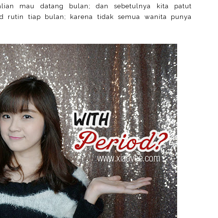
alian mau datang bulan; dan sebetulnya kita patut
d rutin tiap bulan; karena tidak semua wanita punya