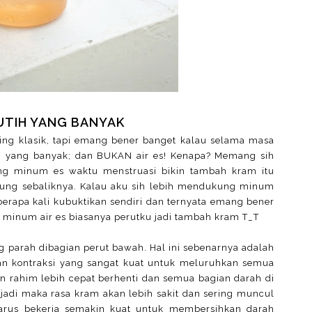
UTIH YANG BANYAK
aling klasik, tapi emang bener banget kalau selama masa
ih yang banyak; dan BUKAN air es! Kenapa? Memang sih
ang minum es waktu menstruasi bikin tambah kram itu
kung sebaliknya. Kalau aku sih lebih mendukung minum
eberapa kali kubuktikan sendiri dan ternyata emang bener
tot minum air es biasanya perutku jadi tambah kram T_T
g parah dibagian perut bawah. Hal ini sebenarnya adalah
an kontraksi yang sangat kuat untuk meluruhkan semua
 rahim lebih cepat berhenti dan semua bagian darah di
terjadi maka rasa kram akan lebih sakit dan sering muncul
harus bekerja semakin kuat untuk membersihkan darah