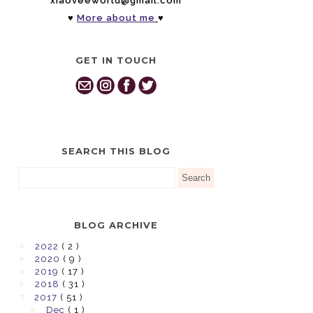
xiaoveeworld@gmail.com
♥
More about me
♥
GET IN TOUCH
SEARCH THIS BLOG
BLOG ARCHIVE
►
2022
( 2 )
►
2020
( 9 )
►
2019
( 17 )
►
2018
( 31 )
▼
2017
( 51 )
►
Dec
( 1 )