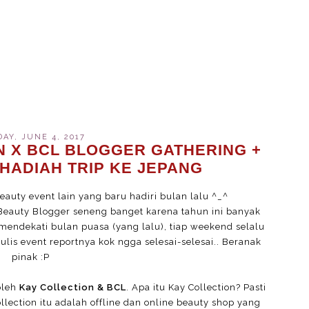
AY, JUNE 4, 2017
N X BCL BLOGGER GATHERING +
HADIAH TRIP KE JEPANG
auty event lain yang baru hadiri bulan lalu ^_^
auty Blogger seneng banget karena tahun ini banyak
mendekati bulan puasa (yang lalu), tiap weekend selalu
is event reportnya kok ngga selesai-selesai.. Beranak
pinak :P
oleh
Kay Collection & BCL
. Apa itu Kay Collection? Pasti
llection itu adalah offline dan online beauty shop yang