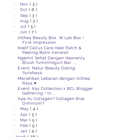
►
Nov
( 3 )
►
Oct
( 6 )
►
Sep
( 3 )
►
Aug
( 3 )
►
Jul
( 5 )
▼
Jun
( 7 )
Althea Beauty Box: W.Lab Box +
First Impression
Koelf Callus Care Heel Patch &
Peeling Balm [review]
Ngemil Sehat Dengan Heavenly
Blush TummYogurt Bar ...
Event: Natur Beauty Dating
Surabaya
Meriahkan Lebaran dengan Althea
Raya ♥
Event: Kay Collection x BCL Blogger
Gathering + In...
Apa itu Collagen? Collagen Bisa
Diminum?
►
May
( 4 )
►
Apr
( 5 )
►
Mar
( 5 )
►
Feb
( 5 )
►
Jan
( 4 )
►
2016
( 76 )