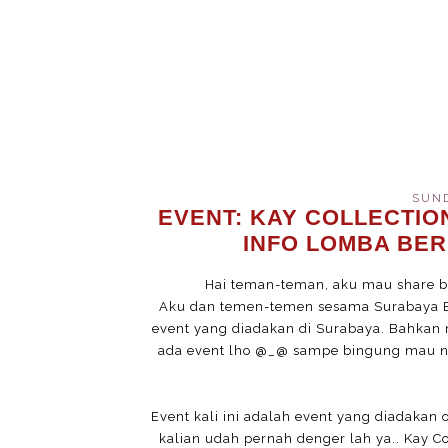
SUND
EVENT: KAY COLLECTIO
INFO LOMBA BER
Hai teman-teman, aku mau share be
Aku dan temen-temen sesama Surabaya Be
event yang diadakan di Surabaya. Bahkan 
ada event lho @_@ sampe bingung mau nul
Event kali ini adalah event yang diadakan 
kalian udah pernah denger lah ya.. Kay Co