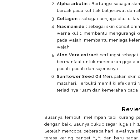
Alpha arbutin :
Berfungsi sebagai skin
bercak pada kulit akibat jerawat dan 
Collagen :
sebagai penjaga elastisitas
Niacinamide :
sebagai skin conditio
warna kulit, membantu mengurangi 
pada wajah, membantu menjaga kelem
wajah.
Aloe Vera extract
berfungsi sebagai 
bermanfaat untuk meredakan gejala irit
pecah-pecah dan sejenisnya.
Sunflower Seed Oil
Merupakan ​skin c
matahari. Terbukti memiliki efek an
terjadinya ruam dan kemerahan pada k
Revie
Busanya lembut, melimpah tapi kurang p
dengan baik. Baunya cukup segar juga sih :
Setelah mencoba beberapa hari, awalnya sih
terasa kering banget ^_^; dan baru sadar 