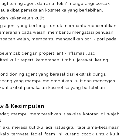
 lightening agent dan anti flek / mengurangi bercak
atau akibat pemakaian kosmetika yang berlebihan.
 dan kekenyalan kulit
ning agent yang berfungsi untuk membantu mencerahkan
kemerahan pada wajah, membantu mengatasi penuaan
baban wajah, membantu mengecilkan pori - pori pada
pelembab dengan properti anti-inflamasi. Jadi
asi kulit seperti kemerahan, timbul jerawat, kering
onditioning agent yang berasal dari ekstrak bunga
ti radang yang mampu melembutkan kulit dan mencegah
ulit akibat pemakaian kosmetika yang berlebihan
w & Kesimpulan
adat; mampu membersihkan sisa-sisa kotoran di wajah
D
 aku merasa kulitku jadi halus gitu, tapi lama-kelamaan
kalo ternyata facial foam ini kurang cocok untuk kulit