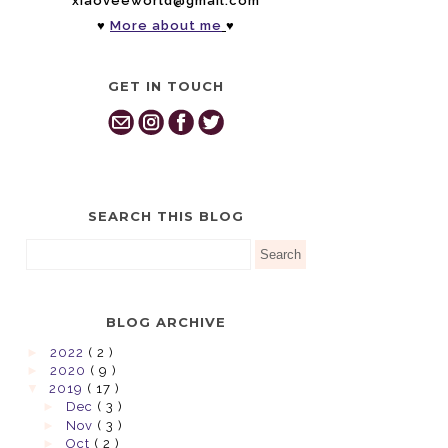
xiaoveeworld@gmail.com
♥
More about me
♥
GET IN TOUCH
SEARCH THIS BLOG
BLOG ARCHIVE
►
2022
( 2 )
►
2020
( 9 )
▼
2019
( 17 )
►
Dec
( 3 )
►
Nov
( 3 )
►
Oct
( 2 )