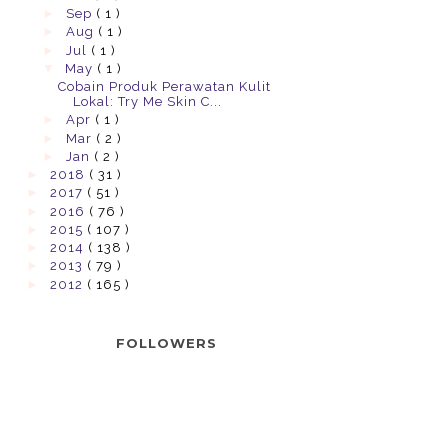
►
Sep
( 1 )
►
Aug
( 1 )
►
Jul
( 1 )
▼
May
( 1 )
Cobain Produk Perawatan Kulit
Lokal: Try Me Skin C...
►
Apr
( 1 )
►
Mar
( 2 )
►
Jan
( 2 )
►
2018
( 31 )
►
2017
( 51 )
►
2016
( 76 )
►
2015
( 107 )
►
2014
( 138 )
►
2013
( 79 )
►
2012
( 165 )
FOLLOWERS