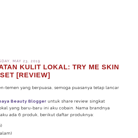
DAY, MAY 23, 2019
TAN KULIT LOKAL: TRY ME SKIN
SET [REVIEW]
men-temen yang berpuasa, semoga puasanya tetap lancar
baya Beauty Blogger
untuk share review singkat
 lokal yang baru-baru ini aku cobain. Nama brandnya
 aku ada 6 produk, berikut daftar produknya:
i)
Malam)