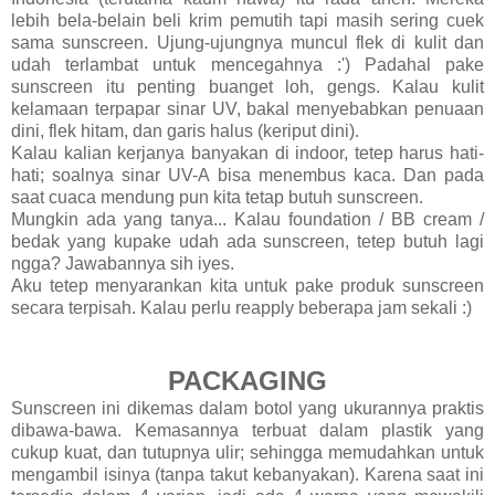
lebih bela-belain beli krim pemutih tapi masih sering cuek
sama sunscreen. Ujung-ujungnya muncul flek di kulit dan
udah terlambat untuk mencegahnya :') Padahal pake
sunscreen itu penting buanget loh, gengs. Kalau kulit
kelamaan terpapar sinar UV, bakal menyebabkan penuaan
dini, flek hitam, dan garis halus (keriput dini).
Kalau kalian kerjanya banyakan di indoor, tetep harus hati-
hati; soalnya sinar UV-A bisa menembus kaca. Dan pada
saat cuaca mendung pun kita tetap butuh sunscreen.
Mungkin ada yang tanya... Kalau foundation / BB cream /
bedak yang kupake udah ada sunscreen, tetep butuh lagi
ngga? Jawabannya sih iyes.
Aku tetep menyarankan kita untuk pake produk sunscreen
secara terpisah. Kalau perlu reapply beberapa jam sekali :)
PACKAGING
Sunscreen ini dikemas dalam botol yang ukurannya praktis
dibawa-bawa. Kemasannya terbuat dalam plastik yang
cukup kuat, dan tutupnya ulir; sehingga memudahkan untuk
mengambil isinya (tanpa takut kebanyakan). Karena saat ini