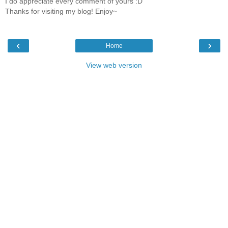
I do appreciate every comment of yours :D
Thanks for visiting my blog! Enjoy~
‹
›
Home
View web version